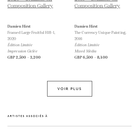
Damien Hirst
Damien Hirst
Framed Large Fruitful H18-1,
The Currency Unique Painting,
2020
2016
Édition Limitée
Édition Limitée
Impression Giclée
Mixed Média
GBP 2,500 - 3,200
GBP 6,500 - 8,400
VOIR PLUS
ARTISTES ASSOCIÉS À