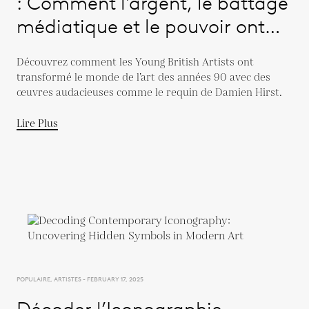
: Comment l'argent, le battage
médiatique et le pouvoir ont
remanié l'art dans les années
Découvrez comment les Young British Artists ont
1990
transformé le monde de l’art des années 90 avec des
œuvres audacieuses comme le requin de Damien Hirst.
Lire Plus
POPULAIRE, ARTISTES - FEBRUARY 17, 2025
Décoder l’Iconographie