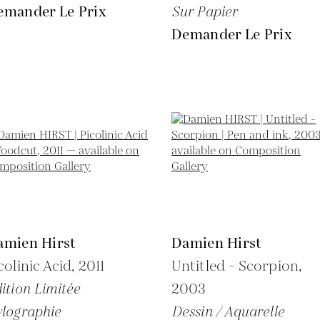
emander Le Prix
Sur Papier
Demander Le Prix
amien Hirst
Damien Hirst
colinic Acid,
2011
Untitled - Scorpion,
ition Limitée
2003
lographie
Dessin / Aquarelle