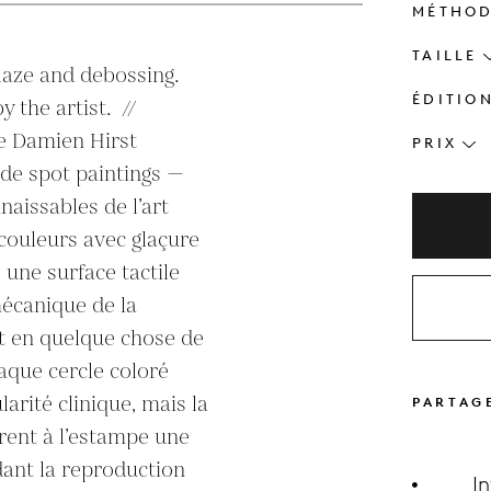
MÉTHO
TAILLE
laze and debossing. 
ÉDITIO
he artist.  //

e Damien Hirst 
PRIX
 de spot paintings — 
naissables de l’art 
ouleurs avec glaçure 
une surface tactile 
mécanique de la 
t en quelque chose de 
que cercle coloré 
rité clinique, mais la 
PARTAG
èrent à l’estampe une 
ant la reproduction 
I