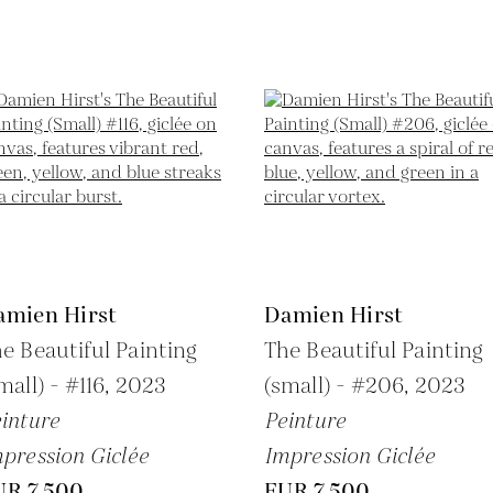
amien Hirst
Damien Hirst
e Beautiful Painting
The Beautiful Painting
mall) - #116,
2023
(small) - #206,
2023
inture
Peinture
pression Giclée
Impression Giclée
UR 7,500
EUR 7,500