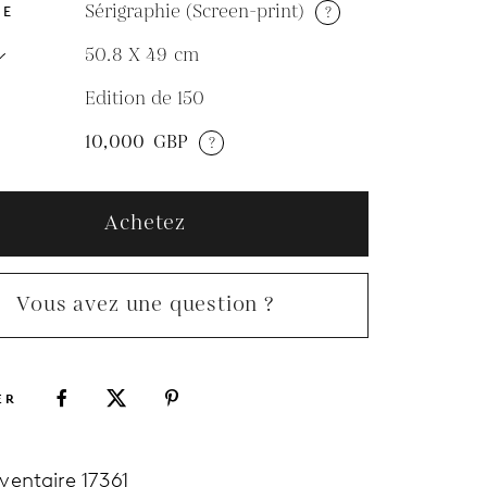
Sérigraphie (Screen-print)
?
DE
50.8 X 49
cm
Edition de 150
N
10,000
GBP
?
Achetez
Vous avez une question ?
ER
nventaire 17361