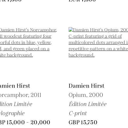
amien Hirst
Damien Hirst
orcamphor,
2011
Opium,
2000
ition Limitée
Édition Limitée
lographie
C-print
BP 15,000 - 20,000
GBP 15,750