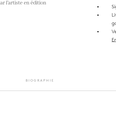
 l’artiste en édition 
S
Li
ga
V
En
BIOGRAPHIE