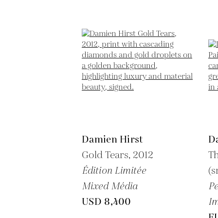
Damien Hirst
D
Gold Tears,
2012
Th
Édition Limitée
(s
Mixed Média
Pe
USD 8,400
Im
E