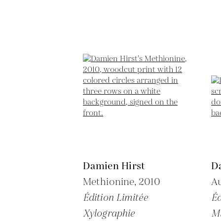
Damien Hirst
D
Methionine,
2010
Au
Édition Limitée
Éd
Xylographie
M