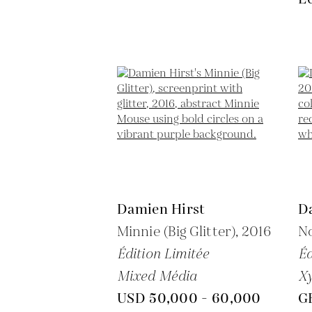
Damien Hirst
D
Minnie (Big Glitter),
2016
N
Édition Limitée
Éd
Mixed Média
Xy
USD 50,000 - 60,000
G