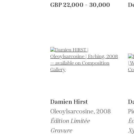
GBP 22,000 - 30,000
D
Damien Hirst
D
Oleoylsarcosine,
2008
Pi
Édition Limitée
Éd
Gravure
Xy