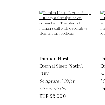
Damien Hirst
D
Eternal Sleep (Satin),
Et
2017
Sc
Sculpture / Objet
M
Mixed Média
D
EUR 22,000