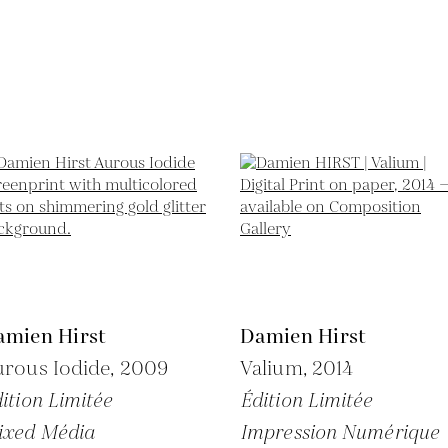
amien Hirst
Damien Hirst
rous Iodide,
2009
Valium,
2014
ition Limitée
Édition Limitée
ixed Média
Impression Numérique