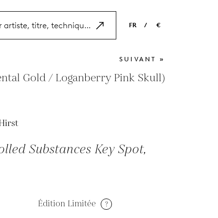
FR
/
€
EN
USD
SUIVANT »
NL
EUR
ntal Gold / Loganberry Pink Skull)
ES
GBP
FR
Hirst
DE
olled Substances Key Spot,
Édition Limitée
?