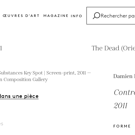
ŒUVRES D'ART
MAGAZINE
INFO
FAQ
Glossaire
1
The Dead (Orie
Contact
Damien 
Contr
dans une pièce
2011
es
FORME