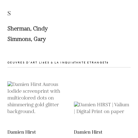
S
Sherman, Cindy
Simmons, Gary
OEUVRES D’ART LIéES à LA INQUIéTANTE ETRANGETé
Damien Hirst
Damien Hirst