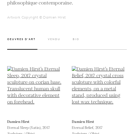
philosophique contemporaine.
Artwork Copyright © Damien Hirst
OEUVRES D’ART
VENDU
BIO
Damien Hirst
Damien Hirst
Eternal Sleep (Satin),
2017
Eternal Belief,
2017
Sculpture / Objet
Sculpture / Objet