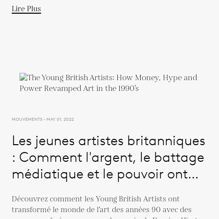
Lire Plus
MOUVEMENTS - MAY 01, 2022
Les jeunes artistes britanniques
: Comment l'argent, le battage
médiatique et le pouvoir ont
remanié l'art dans les années
Découvrez comment les Young British Artists ont
1990
transformé le monde de l’art des années 90 avec des