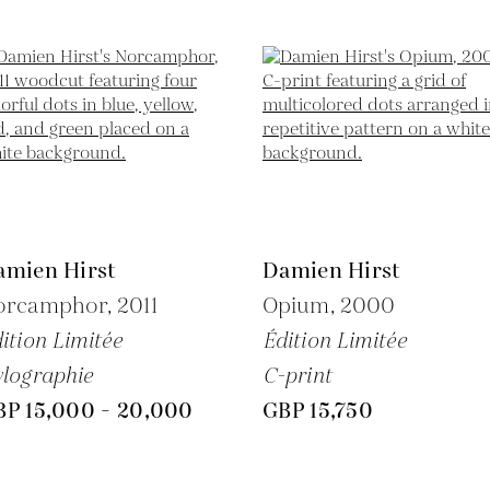
amien Hirst
Damien Hirst
orcamphor,
2011
Opium,
2000
ition Limitée
Édition Limitée
lographie
C-print
BP 15,000 - 20,000
GBP 15,750