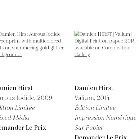
amien Hirst
Damien Hirst
rous Iodide,
2009
Valium,
2014
ition Limitée
Édition Limitée
ixed Média
Impression Numérique
emander Le Prix
Sur Papier
Demander Le Prix