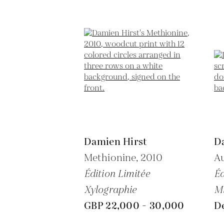
Damien Hirst
D
Methionine,
2010
Au
Édition Limitée
Éd
Xylographie
M
GBP 22,000 - 30,000
D