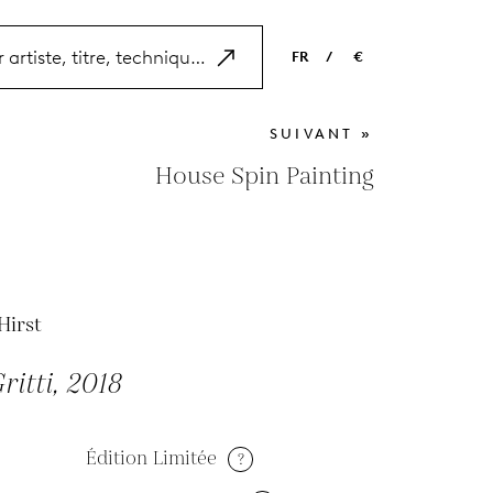
FR
/
€
EN
USD
SUIVANT »
NL
EUR
House Spin Painting
ES
GBP
FR
DE
Hirst
ritti, 2018
Édition Limitée
?