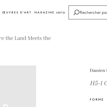
ŒUVRES D'ART
MAGAZINE
INFO
FAQ
Glossaire
e the Land Meets the
Contact
Damien 
H5-1 G
FORME