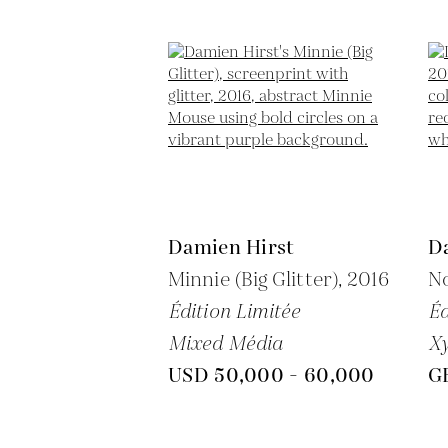
Damien Hirst
D
Minnie (Big Glitter),
2016
N
Édition Limitée
Éd
Mixed Média
Xy
USD 50,000 - 60,000
G