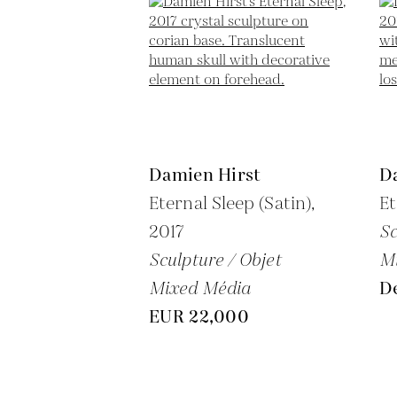
Damien Hirst
D
Eternal Sleep (Satin),
Et
2017
Sc
Sculpture / Objet
M
Mixed Média
D
EUR 22,000