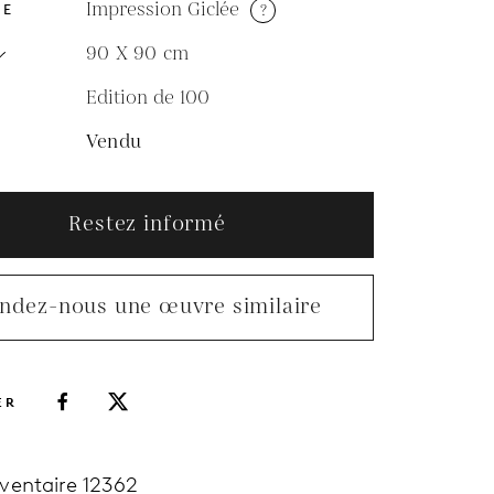
Impression Giclée
?
DE
90 X 90
cm
Edition de 100
N
Vendu
Restez informé
ndez-nous une œuvre similaire
ER
nventaire 12362