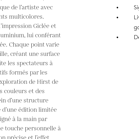
que de l’artiste avec 
S
ts multicolores. 
Li
l’impression Giclée et 
ga
uminium, lui conférant 
D
ée. Chaque point varie 
lle, créant une surface 
te les spectateurs à 
tifs formés par les 
exploration de Hirst de 
s couleurs et des 
in d’une structure 
 d’une édition limitée 
gné à la main par 
ne touche personnelle à 
 précise et l’effet 