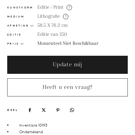
Editie / Print
?
KUNSTVORM
Lithografie
?
MEDIUM
58.5 X 76.2
cm
AFMETING
Editie van 250
EDITIE
Momenteel Niet Beschikbaar
PRIJS
Update mij
Heeft u een vraag?
DEEL
Inventaris 10193
Ondertekend