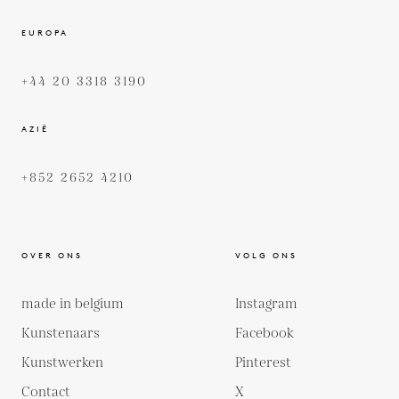
EUROPA
+44 20 3318 3190
AZIË
+852 2652 4210
OVER ONS
VOLG ONS
made in belgium
Instagram
Kunstenaars
Facebook
Kunstwerken
Pinterest
Contact
X