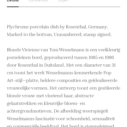
Details
Kunstenaar
Stijlen
Plychrome porcelain dish by Rosenthal, Germany.
Marked to the bottom. Unnumbered; stamp signed.
Blonde Vivienne van Tom Wesselmann is een veelkleurig
porseleinen bord, geproduceerd tussen 1985 en 1986
door Rosenthal in Duitsland. Met een diameter van 31
cm toont het werk Wesselmanns kenmerkende Pop
Art-stijl—platte, heldere composities en geïdealiseerde
vrouwelijke vormen. Het ontwerp toont een gestileerde
blonde vrouw met vloeiend haar, abstracte
gelaatstrekken en kleurrijke bloem- en
achtergrondmotieven. De afbeelding weerspiegelt
Wesselmanns fascinatie voor schoonheid, sensualiteit
en commerciële beeldtaal. Het bord is stempelsigned