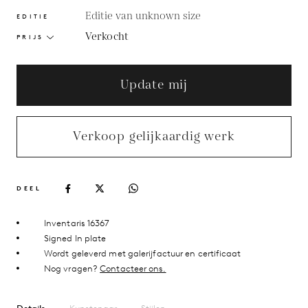
Editie van unknown size
EDITIE
Verkocht
PRIJS
Update mij
Verkoop gelijkaardig werk
DEEL
Inventaris 16367
Signed In plate
Wordt geleverd met galerijfactuur en certificaat
Nog vragen?
Contacteer ons.