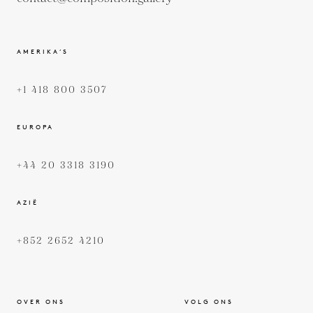
AMERIKA’S
+1 418 800 3507
EUROPA
+44 20 3318 3190
AZIË
+852 2652 4210
OVER ONS
VOLG ONS