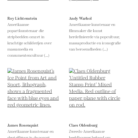
Roy Lichtenstein
Andy Warhol
Amerikaanse
Amerikaanse kunstenaar en
popartkunstenaar die
filmmaker die kunst
stripbeelden omzet in
herdefinieerde via popcultuur,
krachtige schilderijen over
massaproductie en iconografie
massamedia en
van beroemdheden (...)
consumentencultuur (...)
James Rosenquist
Claes Oldenburg
Amerikaanse kunstenaar en
Zweeds-Amerikaanse
sleutelfiguur in de popart,
beeldhouwer bekend om