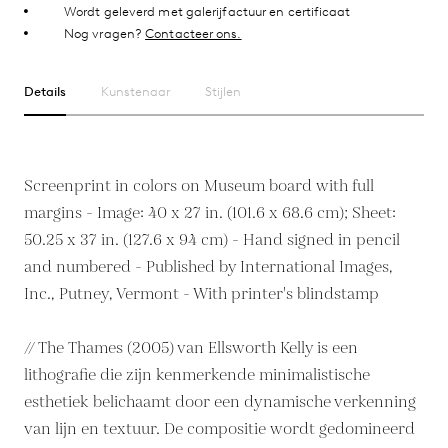
Wordt geleverd met galerijfactuur en certificaat
Nog vragen?
Contacteer ons.
Details
Kunstenaar
Stijlen
Screenprint in colors on Museum board with full
margins - Image: 40 x 27 in. (101.6 x 68.6 cm); Sheet:
50.25 x 37 in. (127.6 x 94 cm) - Hand signed in pencil
and numbered - Published by International Images,
Inc., Putney, Vermont - With printer's blindstamp
// The Thames (2005) van Ellsworth Kelly is een
lithografie die zijn kenmerkende minimalistische
esthetiek belichaamt door een dynamische verkenning
van lijn en textuur. De compositie wordt gedomineerd