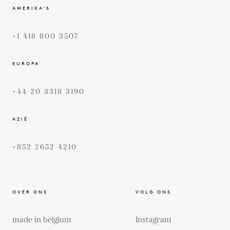
AMERIKA’S
+1 418 800 3507
EUROPA
+44 20 3318 3190
AZIË
+852 2652 4210
OVER ONS
VOLG ONS
made in belgium
Instagram