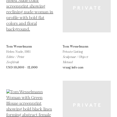
Tom Wesselmann
Tom Wesselmann
Helen Nude,
1981
Private Listing
Editie / Print
Sculptuur / Object
Zeefdruk
Metaal
USD 10,000 - 12,000
vraag info aan