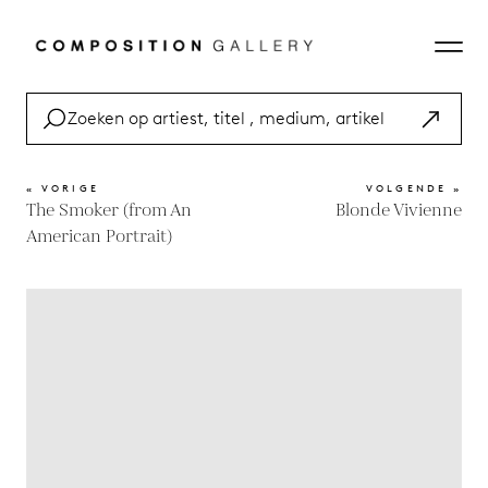
« VORIGE
VOLGENDE »
The Smoker (from An
Blonde Vivienne
American Portrait)