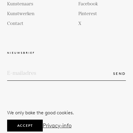
Kunstenaars
Facebook
Kunstwerken
Pinterest
Contact
X
NIEUWSBRIEF
SEND
COPYRIGHTS
ALGEMENE VOORWAARDEN
We only bake the good cookies.
PRIVACYBELEID
© 2026
Privacy-info
ACCEPT