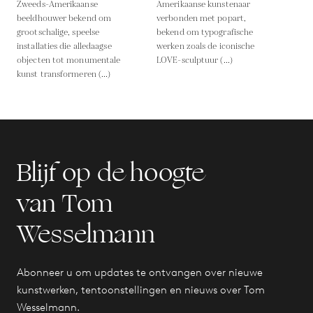
Zweeds-Amerikaanse
Amerikaanse kunstenaar
beeldhouwer bekend om
verbonden met popart,
grootschalige, speelse
bekend om typografische
installaties die alledaagse
werken zoals de iconische
objecten tot monumentale
LOVE-sculptuur (...)
kunst transformeren (...)
Blijf op de hoogte
van Tom
Wesselmann
Abonneer u om updates te ontvangen over nieuwe
kunstwerken, tentoonstellingen en nieuws over Tom
Wesselmann.