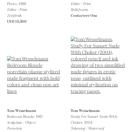
Photo,
1988
Editie / Print
Editie / Print
Reliëfvorm
Zeefdruk
Contacteer Ons
USD 13,500
Tom Wesselmann
Tom Wesselmann
Bedroom Blonde,
1987
Study For Sunset Nude With
Sculptuur / Object
Choker,
2004
Porselein
Tekening / Waterverf