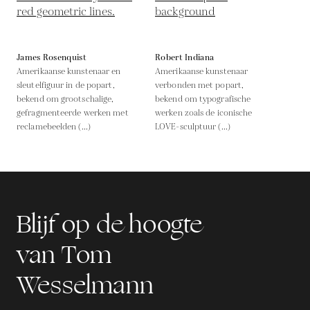
James Rosenquist
Robert Indiana
Amerikaanse kunstenaar en
Amerikaanse kunstenaar
sleutelfiguur in de popart,
verbonden met popart,
bekend om grootschalige,
bekend om typografische
gefragmenteerde werken met
werken zoals de iconische
reclamebeelden (...)
LOVE-sculptuur (...)
Blijf op de hoogte
van Tom
Wesselmann