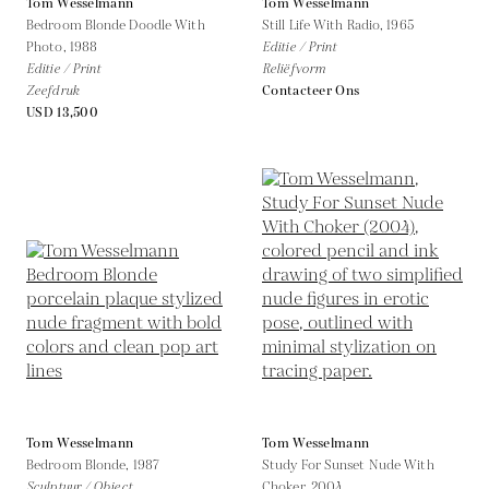
Tom Wesselmann
Tom Wesselmann
Bedroom Blonde Doodle With
Still Life With Radio,
1965
Photo,
1988
Editie / Print
Editie / Print
Reliëfvorm
Zeefdruk
Contacteer Ons
USD 13,500
Tom Wesselmann
Tom Wesselmann
Bedroom Blonde,
1987
Study For Sunset Nude With
Sculptuur / Object
Choker,
2004