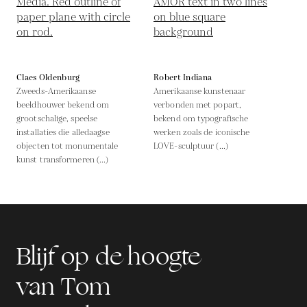
Claes Oldenburg
Robert Indiana
Zweeds-Amerikaanse
Amerikaanse kunstenaar
beeldhouwer bekend om
verbonden met popart,
grootschalige, speelse
bekend om typografische
installaties die alledaagse
werken zoals de iconische
objecten tot monumentale
LOVE-sculptuur (...)
kunst transformeren (...)
Blijf op de hoogte
van Tom