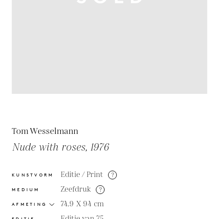
Tom Wesselmann
Nude with roses, 1976
Editie / Print
?
KUNSTVORM
Zeefdruk
?
MEDIUM
74.9 X 94
cm
AFMETING
Editie van 75
EDITIE