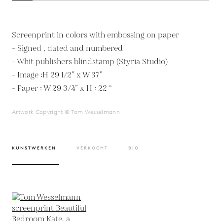
Screenprint in colors with embossing on paper
- Signed , dated and numbered
- Whit publishers blindstamp (Styria Studio)
- Image :H 29 1/2” x W 37”
- Paper : W 29 3/4” x H : 22 “
Artwork Copyright © Tom Wesselmann
KUNSTWERKEN
VERKOCHT
BIO