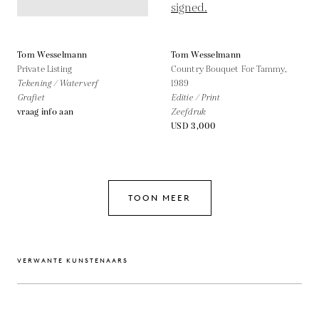
Tom Wesselmann
Tom Wesselmann
Private Listing
Country Bouquet For Tammy,
Tekening / Waterverf
1989
Grafiet
Editie / Print
vraag info aan
Zeefdruk
USD 3,000
TOON MEER
VERWANTE KUNSTENAARS