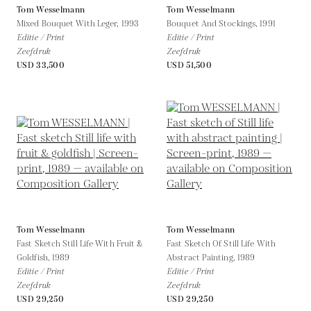
Tom Wesselmann
Tom Wesselmann
Mixed Bouquet With Leger,
1993
Bouquet And Stockings,
1991
Editie / Print
Editie / Print
Zeefdruk
Zeefdruk
USD 33,500
USD 51,500
Tom Wesselmann
Tom Wesselmann
Fast Sketch Still Life With Fruit &
Fast Sketch Of Still Life With
Goldfish,
1989
Abstract Painting,
1989
Editie / Print
Editie / Print
Zeefdruk
Zeefdruk
USD 29,250
USD 29,250