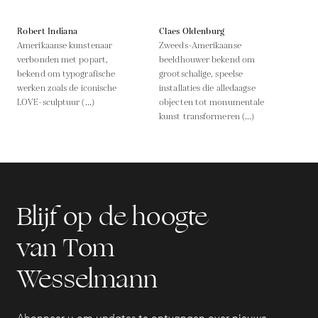
Robert Indiana
Claes Oldenburg
Amerikaanse kunstenaar
Zweeds-Amerikaanse
verbonden met popart,
beeldhouwer bekend om
bekend om typografische
grootschalige, speelse
werken zoals de iconische
installaties die alledaagse
LOVE-sculptuur (...)
objecten tot monumentale
kunst transformeren (...)
Blijf op de hoogte
van Tom
Wesselmann
Abonneer u om updates te ontvangen over nieuwe