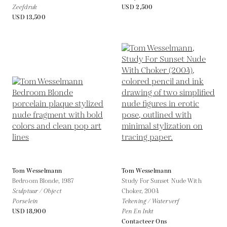
Zeefdruk
USD 2,500
USD 13,500
Tom Wesselmann
Tom Wesselmann
Bedroom Blonde,
1987
Study For Sunset Nude With
Sculptuur / Object
Choker,
2004
Porselein
Tekening / Waterverf
USD 18,900
Pen En Inkt
Contacteer Ons