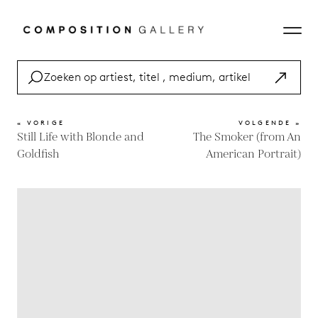
« VORIGE
VOLGENDE »
Still Life with Blonde and
The Smoker (from An
Goldfish
American Portrait)