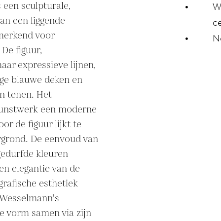
s een sculpturale, 
W
n een liggende 
ce
merkend voor 
N
De figuur, 
ar expressieve lijnen, 
ige blauwe deken en 
n tenen. Het 
 kunstwerk een moderne 
r de figuur lijkt te 
rgrond. De eenvoud van 
gedurfde kleuren 
n elegantie van de 
grafische esthetiek 
 Wesselmann's 
e vorm samen via zijn 