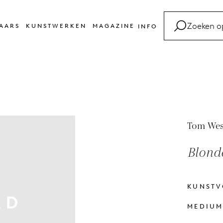
AARS
KUNSTWERKEN
MAGAZINE
INFO
FAQ
Kunsttermen
Contact
Tom We
Blond
KUNST
MEDIU