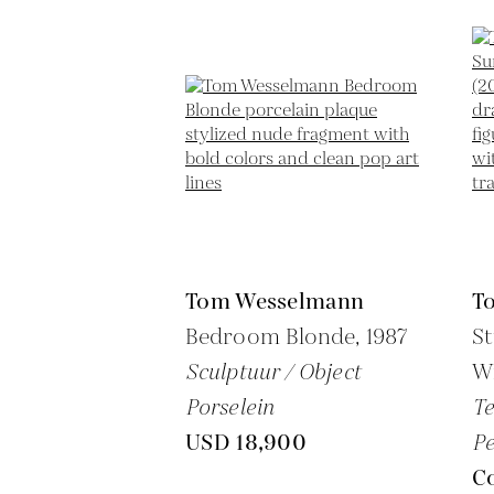
Tom Wesselmann
T
Bedroom Blonde,
1987
S
Sculptuur / Object
W
Porselein
Te
USD 18,900
Pe
C