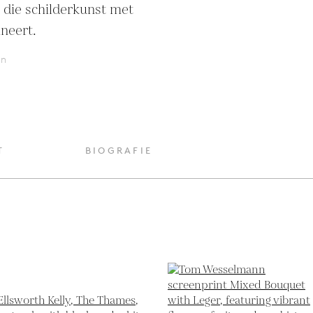
die schilderkunst met 
neert.
nn
T
BIOGRAFIE