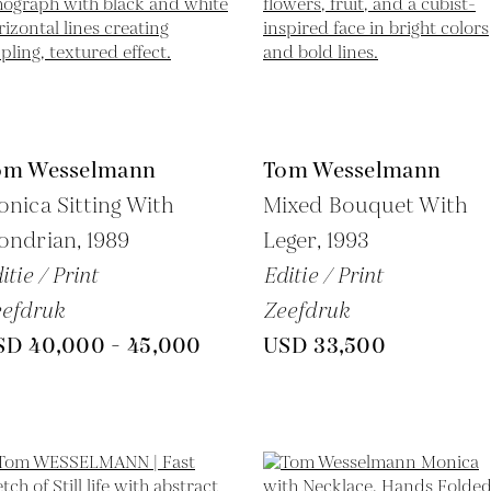
om Wesselmann
Tom Wesselmann
nica Sitting With
Mixed Bouquet With
ondrian,
1989
Leger,
1993
itie / Print
Editie / Print
efdruk
Zeefdruk
SD 40,000 - 45,000
USD 33,500