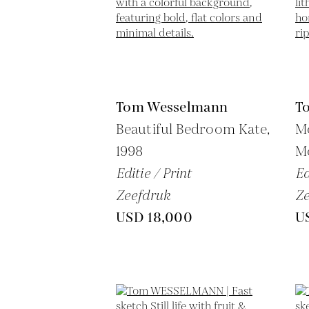
Tom Wesselmann
T
Beautiful Bedroom Kate,
Mo
1998
M
Editie / Print
Ed
Zeefdruk
Ze
USD 18,000
U