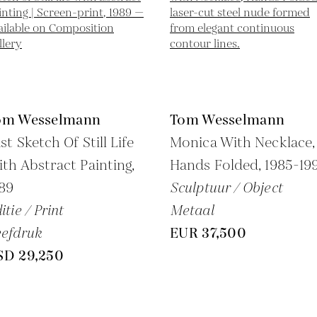
om Wesselmann
Tom Wesselmann
st Sketch Of Still Life
Monica With Necklace,
th Abstract Painting,
Hands Folded,
1985-19
89
Sculptuur / Object
itie / Print
Metaal
efdruk
EUR 37,500
SD 29,250