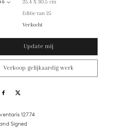
25.4 X 30.5
cm
NG
Editie van 25
Verkocht
Update mij
Verkoop gelijkaardig werk
nventaris 12774
and Signed