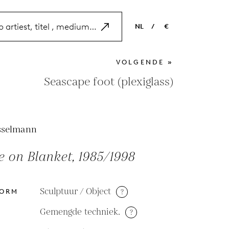
NL
/
€
EN
USD
VOLGENDE »
NL
EUR
Seascape foot (plexiglass)
ES
GBP
FR
sselmann
DE
e on Blanket, 1985/1998
Sculptuur / Object
?
VORM
Gemengde techniek.
?
M