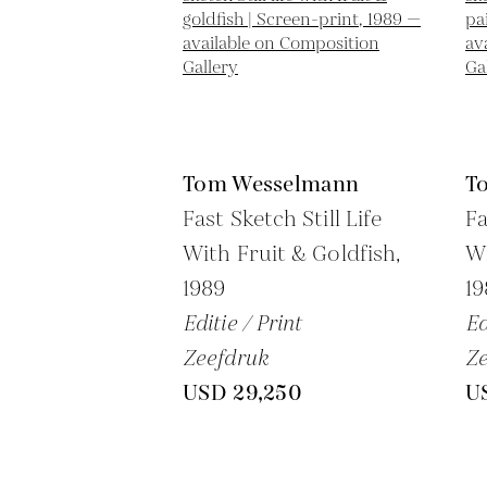
Tom Wesselmann
T
Fast Sketch Still Life
Fa
With Fruit & Goldfish,
Wi
1989
19
Editie / Print
Ed
Zeefdruk
Ze
USD 29,250
U