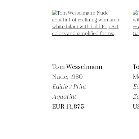
Tom Wesselmann
T
Nude,
1980
Mo
Editie / Print
Ed
Aquatint
Ze
EUR 14,875
U