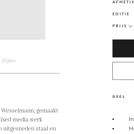
AFMETI
EDITIE
PRIJS
Stijlen
DEEL
m Wesselmann, gemaakt 
I
mixed media werk 
 uitgesneden staal en 
H