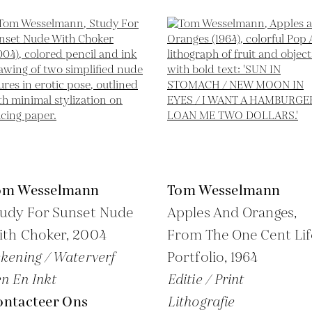
om Wesselmann
Tom Wesselmann
tudy For Sunset Nude
Apples And Oranges,
ith Choker,
2004
From The One Cent Lif
kening / Waterverf
Portfolio,
1964
n En Inkt
Editie / Print
ontacteer Ons
Lithografie