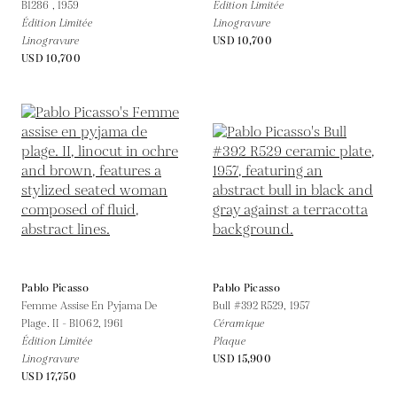
B1286 ,
1959
Édition Limitée
Édition Limitée
Linogravure
Linogravure
USD 10,700
USD 10,700
Pablo Picasso
Pablo Picasso
Femme Assise En Pyjama De
Bull #392 R529,
1957
Plage. II - B1062,
1961
Céramique
Édition Limitée
Plaque
Linogravure
USD 15,900
USD 17,750