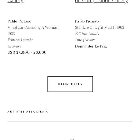
Pablo Picasso
Pablo Picasso
Minotaur Caressing A Woman,
Still Life Of Light Meal 1,
1962
1933
Édition Limitée
Édition Limitée
Linogravure
Gravure
Demander Le Prix
USD 24,000 - 26,000
VOIR PLUS
ARTISTES ASSOCIÉS À