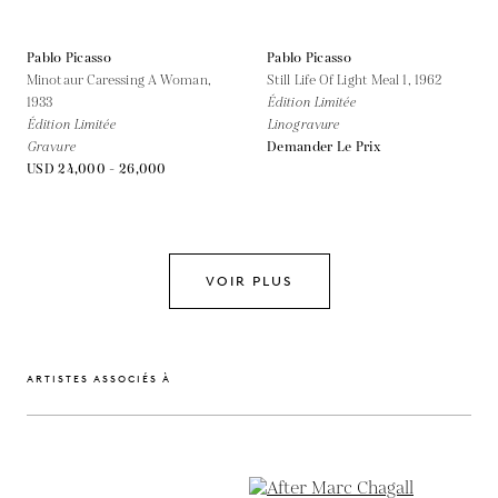
Pablo Picasso
Pablo Picasso
Minotaur Caressing A Woman,
Still Life Of Light Meal 1,
1962
1933
Édition Limitée
Édition Limitée
Linogravure
Gravure
Demander Le Prix
USD 24,000 - 26,000
VOIR PLUS
ARTISTES ASSOCIÉS À