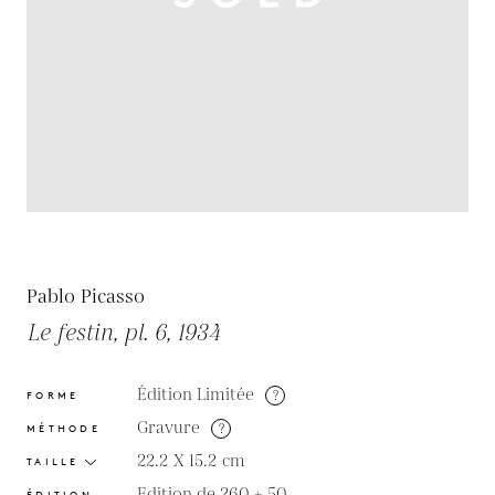
Pablo Picasso
Le festin, pl. 6, 1934
Édition Limitée
?
FORME
Gravure
?
MÉTHODE
22.2 X 15.2
cm
TAILLE
Edition de 260 + 50
ÉDITION