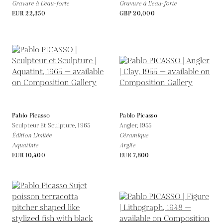
Gravure à L'eau-forte
Gravure à L'eau-forte
EUR 22,350
GBP 20,000
Pablo Picasso
Pablo Picasso
Sculpteur Et Sculpture,
1965
Angler,
1955
Édition Limitée
Céramique
Aquatinte
Argile
EUR 10,400
EUR 7,800