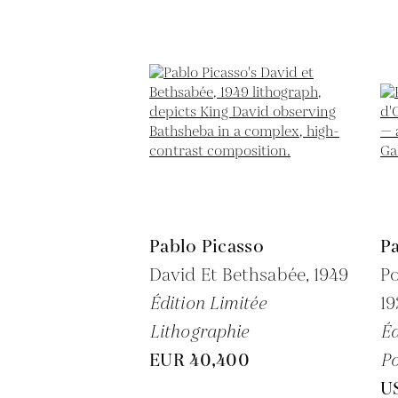
Pablo Picasso
Pa
David Et Bethsabée,
1949
Po
Édition Limitée
1
Lithographie
Éd
EUR 40,400
Po
U