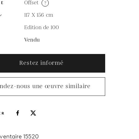
Offset
?
DE
117 X 156
cm
Edition de 100
N
Vendu
Restez informé
ndez-nous une œuvre similaire
ER
nventaire 15520