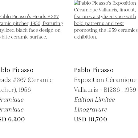
blo Picasso
Pablo Picasso
eads #367 (Ceramic
Exposition Céramique
tcher),
1956
Vallauris - B1286 ,
1959
éramique
Édition Limitée
éramique
Linogravure
SD 6,400
USD 10,700