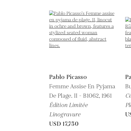
Pablo Picasso
Pa
Femme Assise En Pyjama
Bu
De Plage. II - B1062,
1961
C
Édition Limitée
Pl
Linogravure
U
USD 17,750