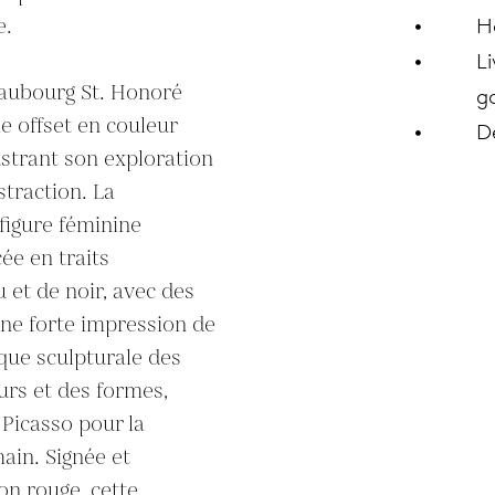
.

H
Li
aubourg St. Honoré 
ga
e offset en couleur 
D
ustrant son exploration 
traction. La 
igure féminine 
e en traits 
et de noir, avec des 
une forte impression de 
ue sculpturale des 
urs et des formes, 
 Picasso pour la 
in. Signée et 
n rouge, cette 