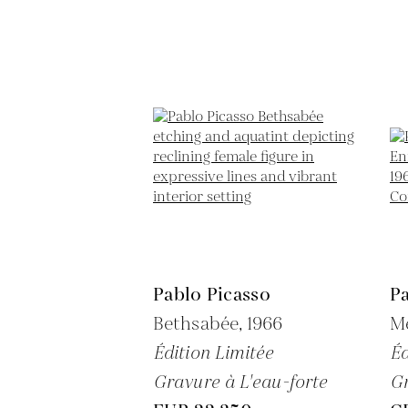
Pablo Picasso
Pa
Bethsabée,
1966
Me
Édition Limitée
Éd
Gravure à L'eau-forte
Gr