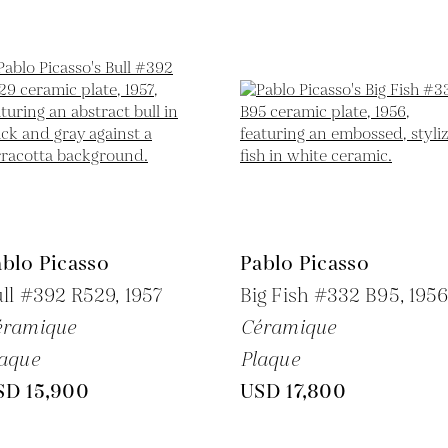
blo Picasso
Pablo Picasso
ll #392 R529,
1957
Big Fish #332 B95,
195
éramique
Céramique
aque
Plaque
SD 15,900
USD 17,800