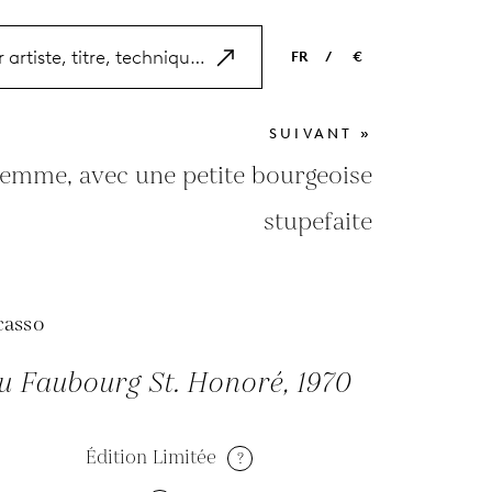
FR
/
€
EN
USD
SUIVANT »
NL
EUR
emme, avec une petite bourgeoise
ES
GBP
stupefaite
FR
DE
casso
u Faubourg St. Honoré, 1970
Édition Limitée
?