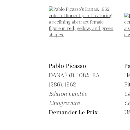
Pablo Picasso
Pa
DANAÉ (B. 1084; BA.
H
1286),
1962
Pi
Édition Limitée
C
Linogravure
C
Demander Le Prix
U