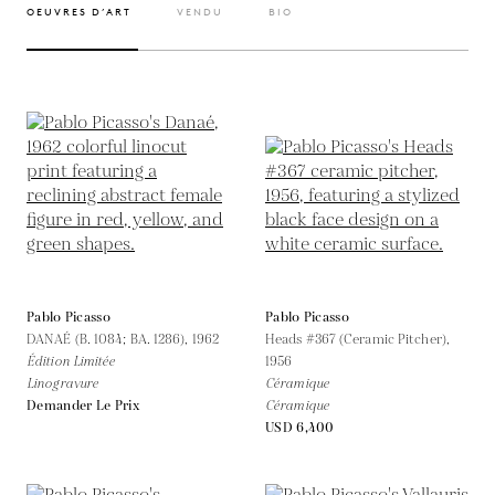
OEUVRES D’ART
VENDU
BIO
Pablo Picasso
Pablo Picasso
DANAÉ (B. 1084; BA. 1286),
1962
Heads #367 (Ceramic Pitcher),
Édition Limitée
1956
Linogravure
Céramique
Demander Le Prix
Céramique
USD 6,400