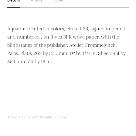
Détails
Artiste
Styles
Aquatint printed in colors, circa 1966, signed in pencil
and numbered , on Rives BFK wove paper, with the
blindstamp of the publisher, Atelier Crommelynck,
Paris. Plate: 263 by 370 mm 10? by 14½ in. Sheet: 451 by
459 mm 17¾ by 18 in.
Artwork Copyright © Pablo Picasso