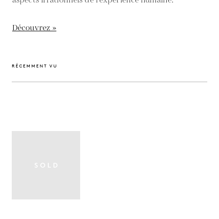
aspects irrationnels de l'expérience humaine.
Découvrez »
RÉCEMMENT VU