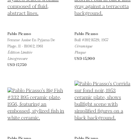
Pablo Picasso
Pablo Picasso
Femme Assise En Pyjama De
Bull #392 R529,
1957
Plage. II - B1062,
1961
Céramique
Édition Limitée
Plaque
Linogravure
USD 15,900
USD 17,750
Pablo Picasso
Pablo Picasso