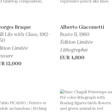
eorges Braque
Alberto Giacometti
ill Life with Glass, 1912-
Buste II, 1960
950
Édition Limitée
ition Limitée
Lithographie
ravure
EUR 4,800
UR 12,000