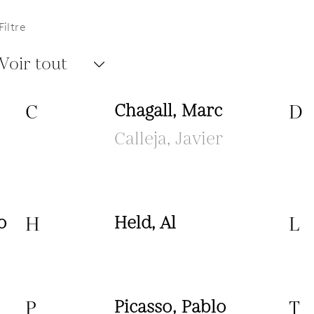
Filtre
Voir tout
C
Chagall, Marc
D
Calleja, Javier
o
H
Held, Al
L
P
Picasso, Pablo
T