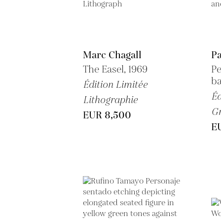
Marc Chagall
Pa
The Easel, 1969
Pe
ba
Édition Limitée
Éd
Lithographie
Gr
EUR 8,500
E