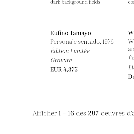
Rufino Tamayo
W
Personaje sentado, 1976
Wo
an
Édition Limitée
Éd
Gravure
Li
EUR 4,375
D
Afficher
1 – 16
des
287
oeuvres d’