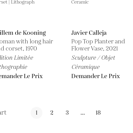
illem de Kooning
Javier Calleja
man with long hair
Pop Top Planter and
d corset, 1970
Flower Vase, 2021
ition Limitée
Sculpture / Objet
thographie
Céramique
emander Le Prix
Demander Le Prix
art
1
2
3
...
18