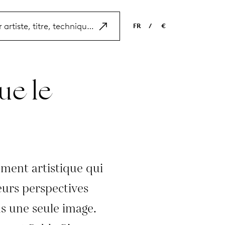
FR
/
€
EN
USD
NL
EUR
ue le
ES
GBP
FR
DE
ment artistique qui
ieurs perspectives
ns une seule image.