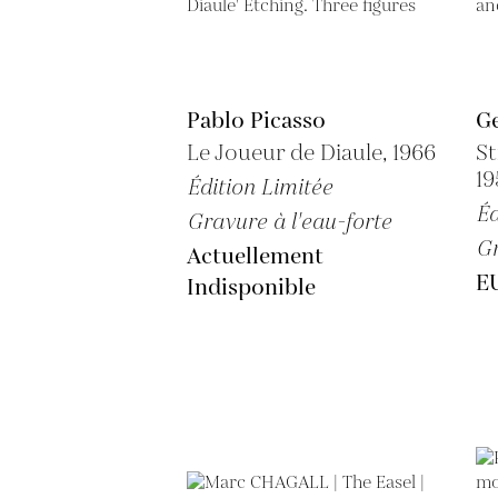
Pablo Picasso
G
Le Joueur de Diaule, 1966
St
1
Édition Limitée
Éd
Gravure à l'eau-forte
G
Actuellement
E
Indisponible