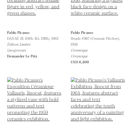
Pablo Picasso
Pablo Picasso
DANAÉ (B. 1084; BA. 1286),
1962
Heads #367 (Ceramic Pitcher),
Édition Limitée
1956
Linogravure
Céramique
Demander Le Prix
Céramique
USD 6,400