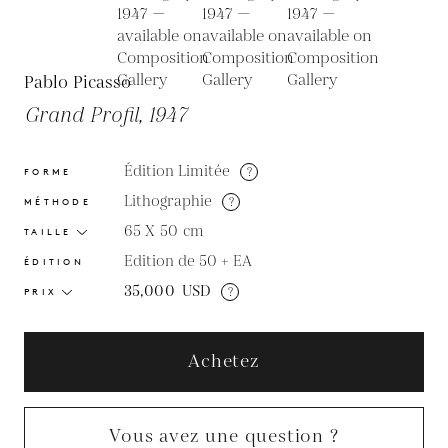
Pablo Picasso
Grand Profil, 1947
Édition Limitée
?
FORME
Lithographie
?
MÉTHODE
65 X 50
cm
TAILLE
Edition de 50 + EA
ÉDITION
35,000
USD
?
PRIX
Achetez
Vous avez une question ?