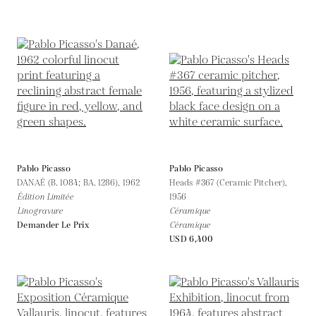
Pablo Picasso
Pablo Picasso
DANAÉ (B. 1084; BA. 1286),
1962
Heads #367 (Ceramic Pitcher),
Édition Limitée
1956
Linogravure
Céramique
Demander Le Prix
Céramique
USD 6,400