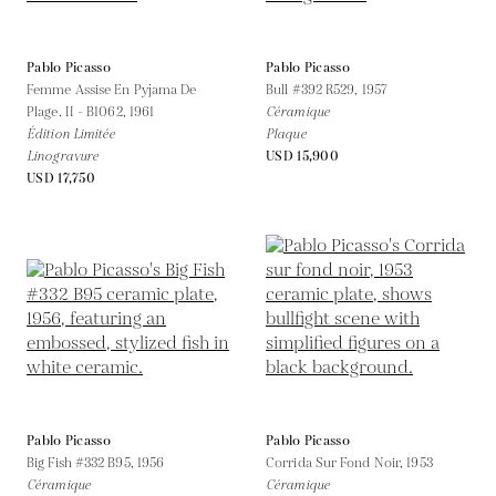
Pablo Picasso
Pablo Picasso
Femme Assise En Pyjama De
Bull #392 R529,
1957
Plage. II - B1062,
1961
Céramique
Édition Limitée
Plaque
Linogravure
USD 15,900
USD 17,750
Pablo Picasso
Pablo Picasso
Big Fish #332 B95,
1956
Corrida Sur Fond Noir,
1953
Céramique
Céramique