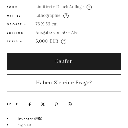
Limitierte Druck Auflage
?
FORM
Lithographie
?
MITTEL
76 X 56
cm
GRÖSSE
Ausgabe von 50 + APs
EDITION
6,000
EUR
?
PREIS
Kaufen
Haben Sie eine Frage?
TEILE
Inventar 4950
Signiert