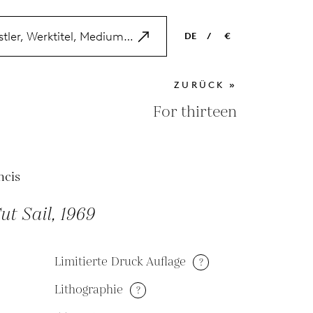
DE
/
€
EN
USD
ZURÜCK »
NL
EUR
For thirteen
ES
GBP
FR
ncis
DE
ut Sail, 1969
Limitierte Druck Auflage
?
Lithographie
?