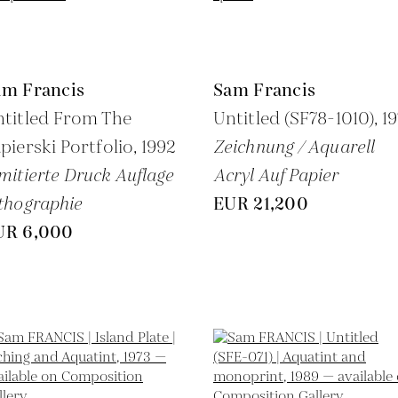
am Francis
Sam Francis
titled From The
Untitled (SF78-1010),
1
pierski Portfolio,
1992
Zeichnung / Aquarell
mitierte Druck Auflage
Acryl Auf Papier
thographie
EUR 21,200
UR 6,000