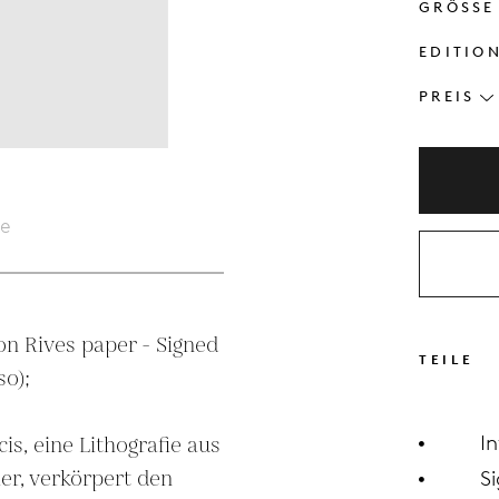
GRÖSSE
EDITIO
PREIS
le
on Rives paper - Signed 
TEILE
); 

I
is, eine Lithografie aus 
er, verkörpert den 
Si