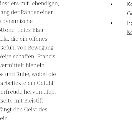
ünstlers mit lebendigen, 
K
ang der Ränder einer 
G
e dynamische 
I
töne, tiefes Blau 
K
la, die ein offenes 
Gefühl von Bewegung 
ite schaffen. Francis' 
rmittelt hier ein 
s und Ruhe, wobei die 
arbeffekte ein Gefühl 
erfreude hervorrufen. 
eite mit Bleistift 
fängt den Geist des 
ein.