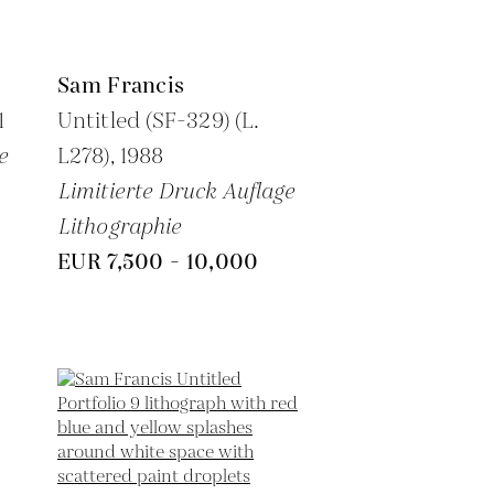
Sam Francis
1
Untitled (SF-329) (L.
e
L278),
1988
Limitierte Druck Auflage
Lithographie
EUR 7,500 - 10,000