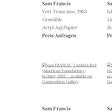
Sam Francis
S
Vert Francaise,
1963
Is
Gemälde
Li
Acryl Auf Papier
Ra
Preis Anfragen
Pr
Sam Francis
S