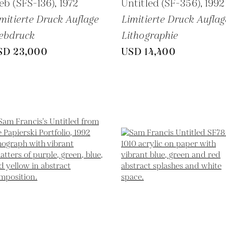
b (SFS-136),
1972
Untitled (SF-356),
1992
mitierte Druck Auflage
Limitierte Druck Auflag
ebdruck
Lithographie
SD 23,000
USD 14,400