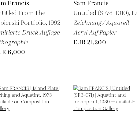
am Francis
Sam Francis
titled From The
Untitled (SF78-1010),
1
pierski Portfolio,
1992
Zeichnung / Aquarell
mitierte Druck Auflage
Acryl Auf Papier
thographie
EUR 21,200
UR 6,000