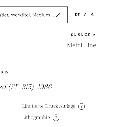
DE
/
€
EN
USD
ZURÜCK »
NL
EUR
Metal Line
ES
GBP
FR
ncis
DE
ed (SF-315), 1986
Limitierte Druck Auflage
?
Lithographie
?