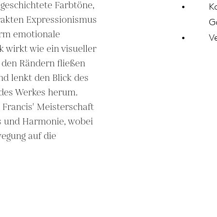
geschichtete Farbtöne, 
K
akten Expressionismus 
G
rm emotionale 
V
wirkt wie ein visueller 
 den Rändern fließen 
d lenkt den Blick des 
des Werkes herum. 
 Francis' Meisterschaft 
 und Harmonie, wobei 
gung auf die 