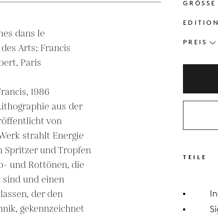
GRÖSSE
EDITIO
es dans le 
PREIS
des Arts; Francis 
ert, Paris

rancis, 1986 
Lithographie aus der 
öffentlicht von 
Werk strahlt Energie 
 Spritzer und Tropfen 
TEILE
b- und Rottönen, die 
 sind und einen 
lassen, der den 
I
hnik, gekennzeichnet 
Si