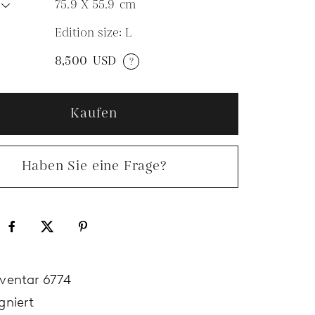
75.9 X 55.9
cm
Edition size: L
N
8,500
USD
?
Kaufen
Haben Sie eine Frage?
nventar 6774
gniert