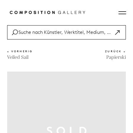
« VORHERIG
ZURÜCK »
Veiled Sail
Papierski