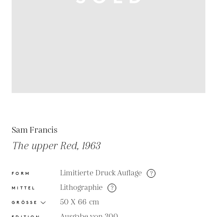
Sam Francis
The upper Red, 1963
Limitierte Druck Auflage
?
FORM
Lithographie
?
MITTEL
50 X 66
cm
GRÖSSE
Ausgabe von 300
EDITION