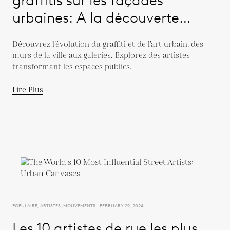
urbaines: A la découverte
d'une métamorphose de l'art
Découvrez l’évolution du graffiti et de l’art urbain, des
de la rue
murs de la ville aux galeries. Explorez des artistes
transformant les espaces publics.
Lire Plus
POPULAIRE, ARTISTES, MOUVEMENTS - FEBRUARY 29, 2024
Les 10 artistes de rue les plus