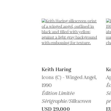
Keith Haring
Ke
Icons (C) - Winged Angel,
A
1990
Éd
Édition Limitée
Sé
Sérigraphie/Silkscreen
pr
USD 29,000
E