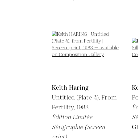
Keith Haring
Ke
Untitled (Plate 4), From
P
Fertility,
1983
Éd
Édition Limitée
Sé
Sérigraphie (Screen-
G
print)