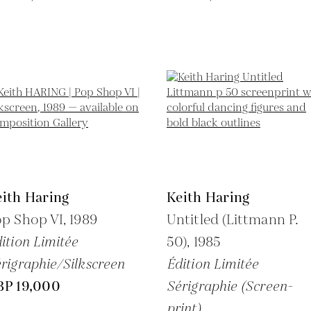
ith Haring
Keith Haring
op Shop VI,
1989
Untitled (Littmann P.
ition Limitée
50),
1985
rigraphie/Silkscreen
Édition Limitée
BP 19,000
Sérigraphie (Screen-
print)