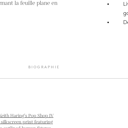
rmant la feuille plane en 
Li
ga
D
BIOGRAPHIE