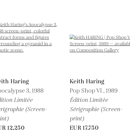
ith Haring
Keith Haring
pocalypse 3,
1988
Pop Shop VI ,
1989
ition Limitée
Édition Limitée
rigraphie (Screen-
Sérigraphie (Screen-
int)
print)
UR 12,250
EUR 17,750