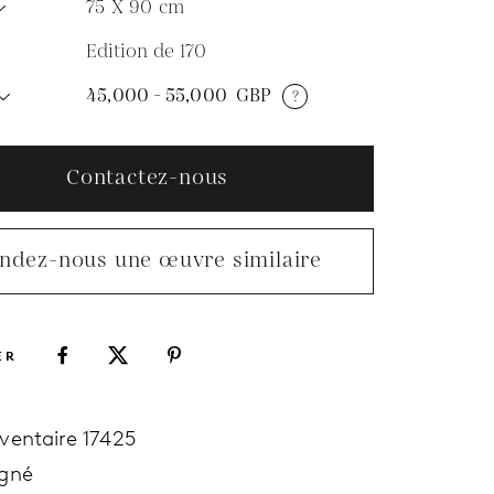
75 X 90
cm
Edition de 170
N
45,000 - 55,000
GBP
?
Contactez-nous
ndez-nous une œuvre similaire
ER
nventaire 17425
igné