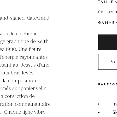
TAILLE
ÉDITIO
and-signed, dated and 
GAMME
adie le cinétisme 
age graphique de Keith 
s 1980. Une figure 
'énergie rayonnantes 
Ve
sant au-dessus d'une 
 aux bras levés, 
 la composition. 
PARTAG
rmés sur papier vélin 
la conviction de 
ébration communautaire 
I
. Chaque ligne vibre 
S