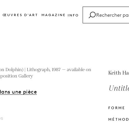
ŒUVRES D'ART
MAGAZINE
INFO
FAQ
Glossaire
Contact
Keith Ha
Untitl
dans une pièce
FORME
es
MÉTHO