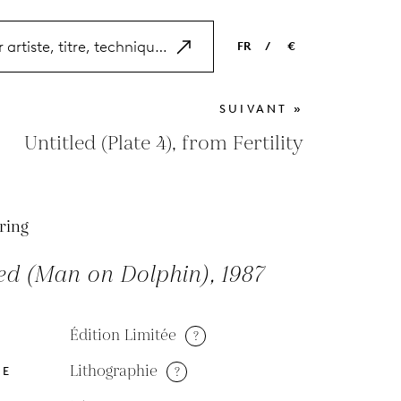
FR
/
€
EN
USD
SUIVANT »
NL
EUR
Untitled (Plate 4), from Fertility
ES
GBP
FR
ring
DE
ed (Man on Dolphin), 1987
Édition Limitée
?
Lithographie
?
DE