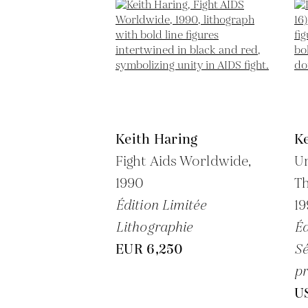
Keith Haring
Ke
Fight Aids Worldwide,
Un
1990
Th
Édition Limitée
1
Lithographie
Éd
EUR 6,250
Sé
pr
U