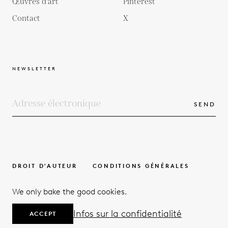
Œuvres d'art
Pinterest
Contact
X
NEWSLETTER
SEND
DROIT D'AUTEUR
CONDITIONS GÉNÉRALES
POLITIQUE DE PROTECTION DE LA VIE PRIVÉE
We only bake the good cookies.
© 2026
Infos sur la confidentialité
ACCEPT