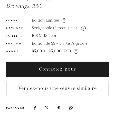
Drawings, 1990
Édition Limitée
?
FORME
Sérigraphie (Screen-print)
?
MÉTHODE
108 X 118.1
cm
TAILLE
Edition de 33 + 5 artist's proofs
ÉDITION
35,000 - 45,000
USD
?
GAMME
Contactez-nous
Vendez-nous une œuvre similaire
PARTAGER