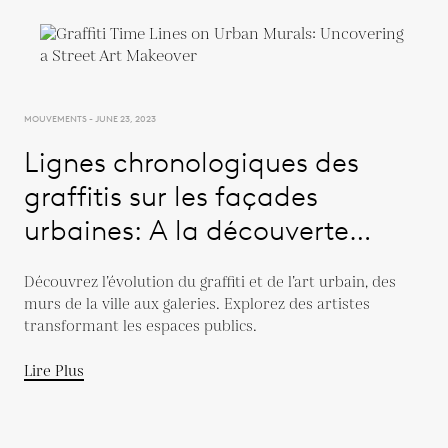
MOUVEMENTS - JUNE 23, 2023
Lignes chronologiques des
graffitis sur les façades
urbaines: A la découverte
d'une métamorphose de l'art
Découvrez l’évolution du graffiti et de l’art urbain, des
de la rue
murs de la ville aux galeries. Explorez des artistes
transformant les espaces publics.
Lire Plus