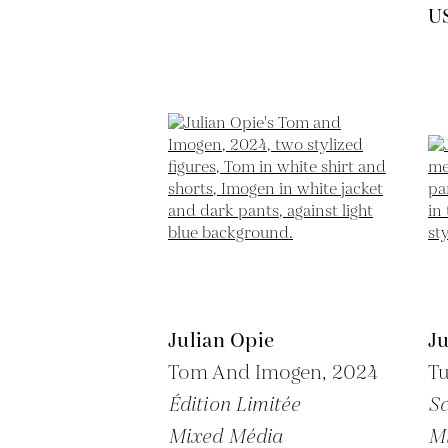
U
Julian Opie
Ju
Tom And Imogen,
2024
T
Édition Limitée
Sc
Mixed Média
M