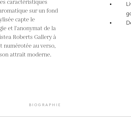
tes caractéristiques 
Li
hromatique sur un fond 
ga
lisée capte le 
D
e et l'anonymat de la 
istea Roberts Gallery à 
et numérotée au verso, 
 son attrait moderne.
BIOGRAPHIE