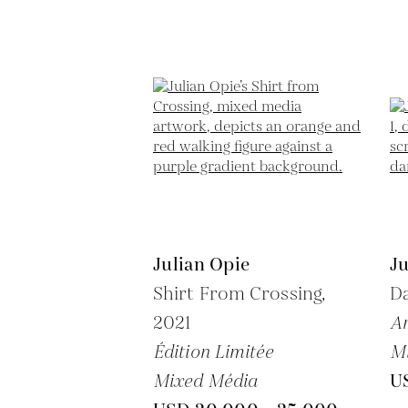
Julian Opie
Ju
Shirt From Crossing,
Da
2021
A
Édition Limitée
M
Mixed Média
U