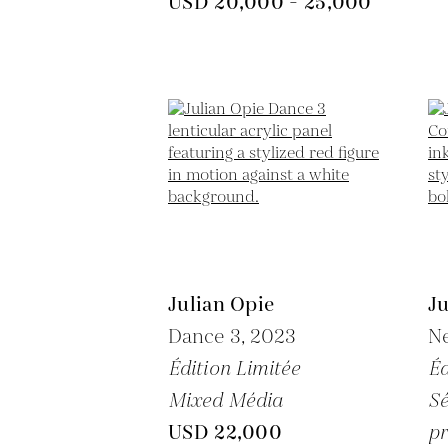
USD 20,000 - 25,000
Julian Opie
Ju
Dance 3,
2023
N
Édition Limitée
Éd
Mixed Média
Sé
USD 22,000
pr