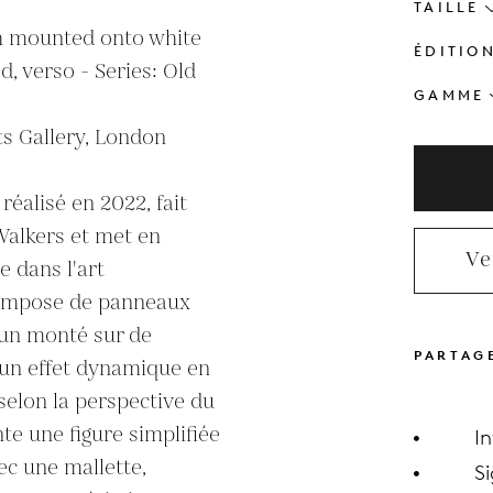
TAILLE
ch mounted onto white 
ÉDITIO
, verso - Series: Old 
GAMME
s Gallery, London

réalisé en 2022, fait 
Walkers et met en 
Ve
e dans l'art 
ompose de panneaux 
cun monté sur de 
PARTAG
 un effet dynamique en 
elon la perspective du 
te une figure simplifiée 
I
 une mallette, 
S