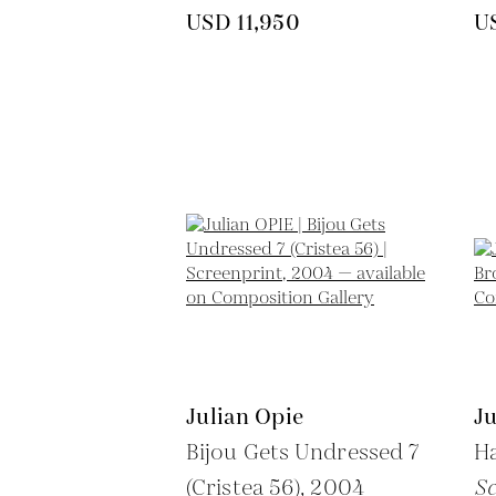
USD 11,950
U
Julian Opie
Ju
Bijou Gets Undressed 7
H
(Cristea 56),
2004
Sc