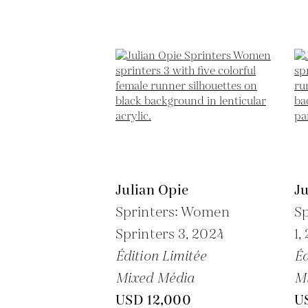
Julian Opie
Ju
Sprinters: Women
Sp
Sprinters 3,
2024
1,
Édition Limitée
Éd
Mixed Média
M
USD 12,000
U