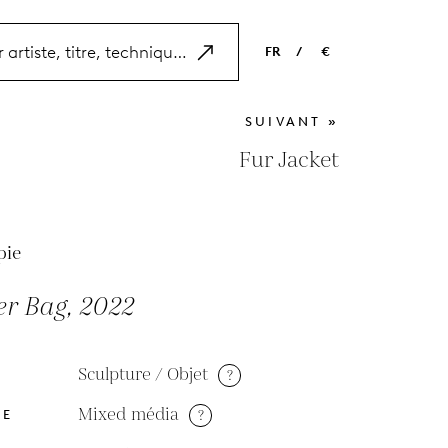
FR
/
€
EN
USD
SUIVANT »
NL
EUR
Fur Jacket
ES
GBP
FR
pie
DE
er Bag, 2022
Sculpture / Objet
?
Mixed média
?
DE