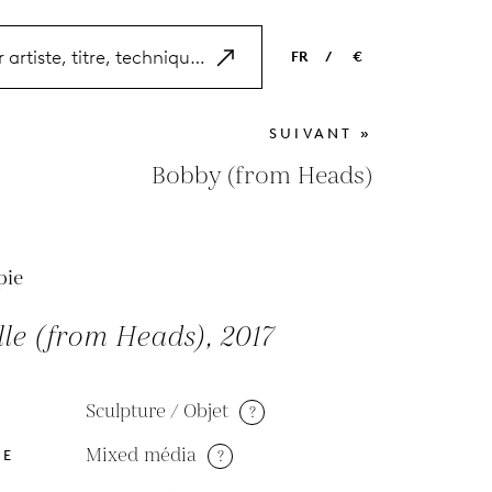
FR
/
€
EN
USD
SUIVANT »
NL
EUR
Bobby (from Heads)
ES
GBP
FR
pie
DE
le (from Heads), 2017
Sculpture / Objet
?
Mixed média
?
DE