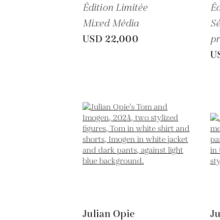
Édition Limitée
Éd
Mixed Média
Sé
USD 22,000
pr
U
Julian Opie
Ju