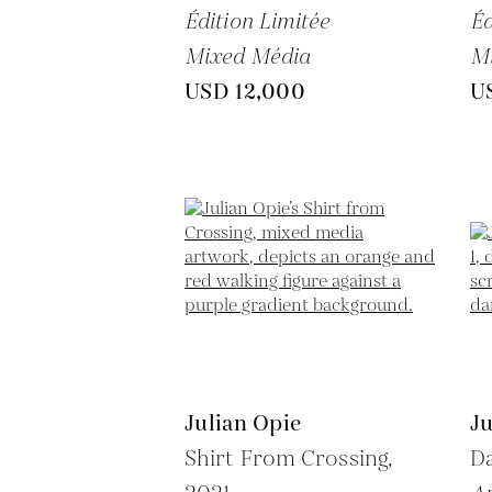
Édition Limitée
Éd
Mixed Média
M
USD 12,000
U
Julian Opie
Ju
Shirt From Crossing,
Da