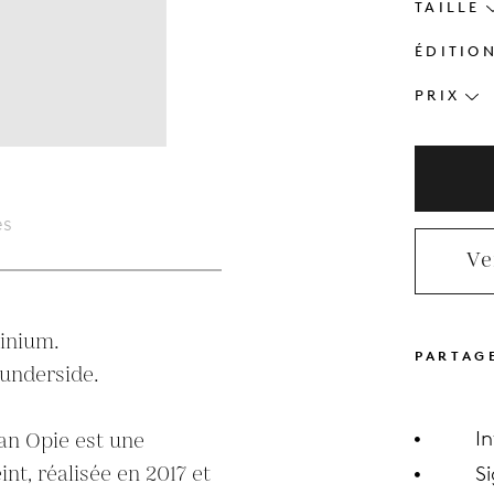
TAILLE
ÉDITIO
PRIX
es
Ve
inium.

PARTAG
underside.

I
an Opie est une 
nt, réalisée en 2017 et 
S