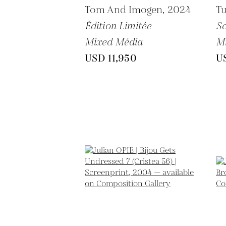
Tom And Imogen,
2024
T
Édition Limitée
Sc
Mixed Média
M
USD 11,950
U