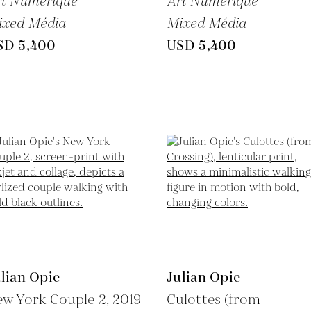
rt Numérique
Art Numérique
ixed Média
Mixed Média
SD 5,400
USD 5,400
lian Opie
Julian Opie
ew York Couple 2,
2019
Culottes (from