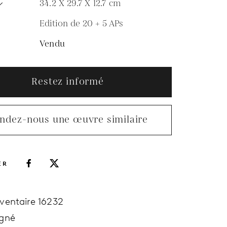
34.2 X 29.7 X 12.7
cm
Edition de 20 + 5 APs
N
Vendu
Restez informé
ndez-nous une œuvre similaire
ER
nventaire 16232
igné