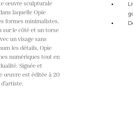
te œuvre sculpturale 
Li
 dans laquelle Opie 
ga
es formes minimalistes. 
D
sur le côté et un torse 
avec un visage sans 
um les détails, Opie 
nes numériques tout en 
ualité. Signée et 
e œuvre est éditée à 20 
d’artiste.