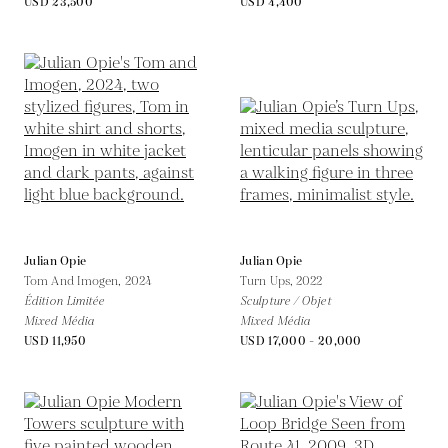
USD 23,500
USD 4,400
Julian Opie
Julian Opie
Tom And Imogen,
2024
Turn Ups,
2022
Édition Limitée
Sculpture / Objet
Mixed Média
Mixed Média
USD 11,950
USD 17,000 - 20,000