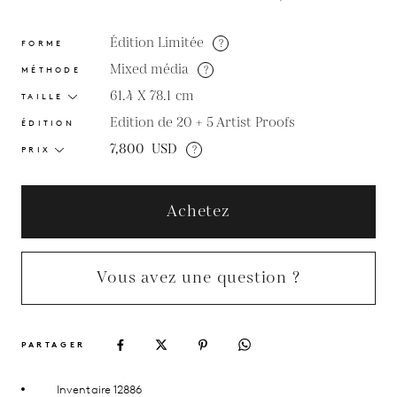
Édition Limitée
?
FORME
Mixed média
?
MÉTHODE
61.4 X 78.1
cm
TAILLE
Edition de 20 + 5 Artist Proofs
ÉDITION
7,800
USD
?
PRIX
Achetez
Vous avez une question ?
PARTAGER
Inventaire 12886