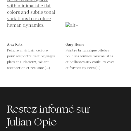
Alex Katz
Gary Hume
Peintre américain célèbre
Peintre britannique célèbre
pour ses portraits et paysages
pour ses œuvres minimalistes
plats et audacieux, mêlant
et brillantes aux couleurs vives
abstraction et réalisme (...)
et formes épurées (...)
Restez informé sur
Julian Opie