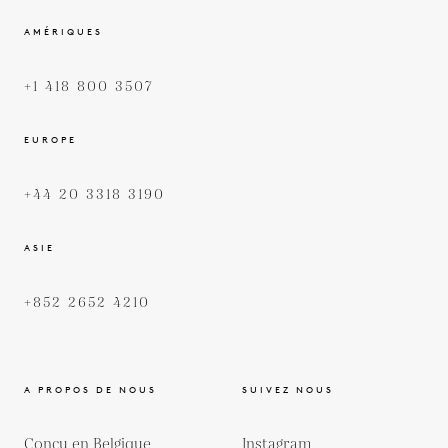
AMÉRIQUES
+1 418 800 3507
EUROPE
+44 20 3318 3190
ASIE
+852 2652 4210
A PROPOS DE NOUS
SUIVEZ NOUS
Conçu en Belgique
Instagram