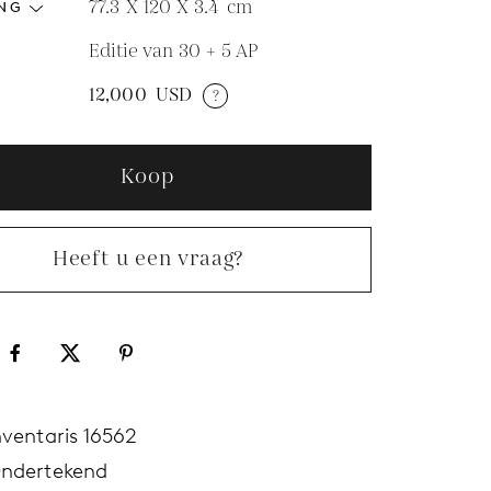
77.3 X 120 X 3.4
cm
NG
Editie van 30 + 5 AP
12,000
USD
?
Koop
Heeft u een vraag?
nventaris 16562
ndertekend