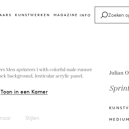
AARS
KUNSTWERKEN
MAGAZINE
INFO
FAQ
Kunsttermen
Contact
Julian O
Sprint
Toon in een Kamer
KUNST
naar
Stijlen
MEDIU