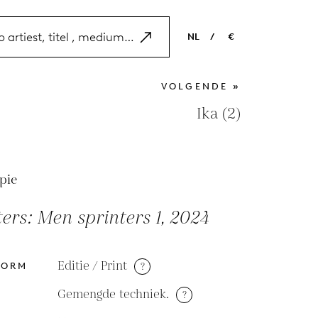
NL
/
€
EN
USD
VOLGENDE »
NL
EUR
Ika (2)
ES
GBP
FR
pie
DE
ers: Men sprinters 1, 2024
Editie / Print
?
VORM
Gemengde techniek.
?
M