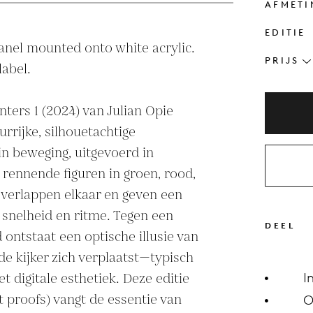
AFMETI
EDITIE
panel mounted onto white acrylic.

PRIJS
abel.

ters 1 (2024) van Julian Opie 
rrijke, silhouetachtige 
in beweging, uitgevoerd in 
e rennende figuren in groen, rood, 
overlappen elkaar en geven een 
 snelheid en ritme. Tegen een 
DEEL
ontstaat een optische illusie van 
 kijker zich verplaatst—typisch 
 digitale esthetiek. Deze editie 
I
t proofs) vangt de essentie van 
O