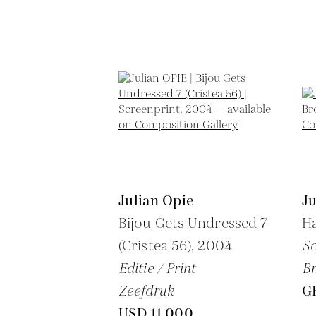
Julian Opie
Ju
Bijou Gets Undressed 7
H
(Cristea 56),
2004
Sc
Editie / Print
B
Zeefdruk
G
USD 11,000