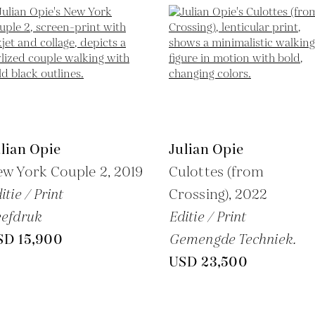
lian Opie
Julian Opie
ew York Couple 2,
2019
Culottes (from
itie / Print
Crossing),
2022
efdruk
Editie / Print
SD 15,900
Gemengde Techniek.
USD 23,500