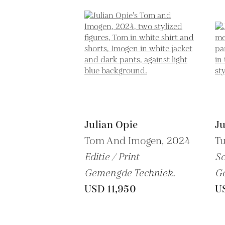
Julian Opie
Ju
Tom And Imogen,
2024
T
Editie / Print
Sc
Gemengde Techniek.
G
USD 11,950
U