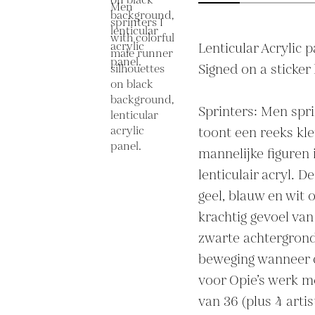
Lenticular Acrylic 
Signed on a sticker l
Sprinters: Men sprin
toont een reeks kleu
mannelijke figuren 
lenticulair acryl. D
geel, blauw en wit 
krachtig gevoel van
zwarte achtergrond 
beweging wanneer de
voor Opie’s werk met
van 36 (plus 4 artis