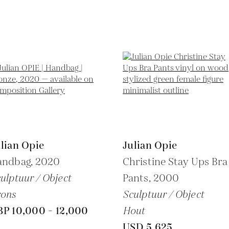
lian Opie
Julian Opie
andbag,
2020
Christine Stay Ups Bra
ulptuur / Object
Pants,
2000
rons
Sculptuur / Object
BP 10,000 - 12,000
Hout
USD 5,625