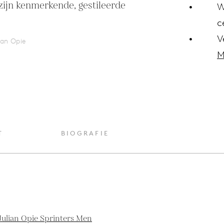
 zijn kenmerkende, gestileerde 
W
c
V
ian Opie
M
T
BIOGRAFIE