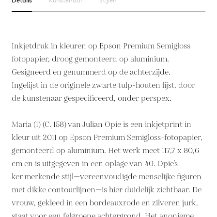
Details
Kunstenaar
Stijlen
Inkjetdruk in kleuren op Epson Premium Semigloss
fotopapier, droog gemonteerd op aluminium.
Gesigneerd en genummerd op de achterzijde.
Ingelijst in de originele zwarte tulp-houten lijst, door
de kunstenaar gespecificeerd, onder perspex.
Maria (1) (C. 158) van Julian Opie is een inkjetprint in
kleur uit 2011 op Epson Premium Semigloss-fotopapier,
gemonteerd op aluminium. Het werk meet 117,7 x 80,6
cm en is uitgegeven in een oplage van 40. Opie’s
kenmerkende stijl—vereenvoudigde menselijke figuren
met dikke contourlijnen—is hier duidelijk zichtbaar. De
vrouw, gekleed in een bordeauxrode en zilveren jurk,
staat voor een felgroene achtergrond. Het anonieme