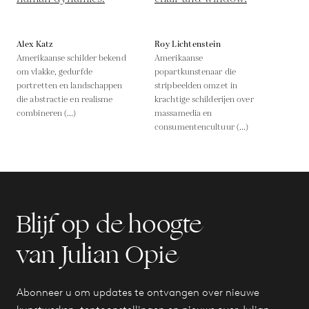
Alex Katz
Roy Lichtenstein
Amerikaanse schilder bekend
Amerikaanse
om vlakke, gedurfde
popartkunstenaar die
portretten en landschappen
stripbeelden omzet in
die abstractie en realisme
krachtige schilderijen over
combineren (...)
massamedia en
consumentencultuur (...)
Blijf op de hoogte
van Julian Opie
Abonneer u om updates te ontvangen over nieuwe