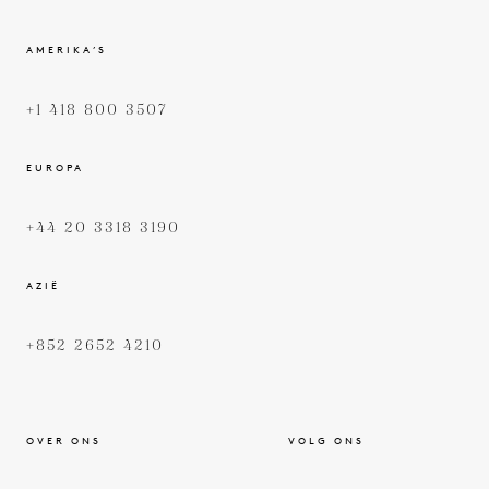
AMERIKA’S
+1 418 800 3507
EUROPA
+44 20 3318 3190
AZIË
+852 2652 4210
OVER ONS
VOLG ONS