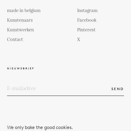
made in belgium
Instagram
Kunstenaars
Facebook
Kunstwerken
Pinterest
Contact
X
NIEUWSBRIEF
SEND
COPYRIGHTS
ALGEMENE VOORWAARDEN
We only bake the good cookies.