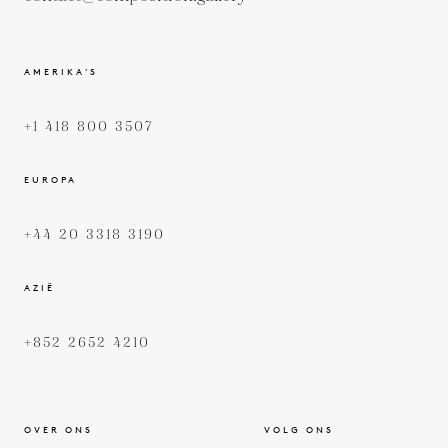
AMERIKA’S
+1 418 800 3507
EUROPA
+44 20 3318 3190
AZIË
+852 2652 4210
OVER ONS
VOLG ONS