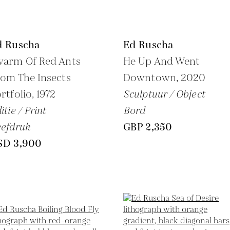
d Ruscha
Ed Ruscha
warm Of Red Ants
He Up And Went
om The Insects
Downtown,
2020
rtfolio,
1972
Sculptuur / Object
itie / Print
Bord
efdruk
GBP 2,350
SD 3,900