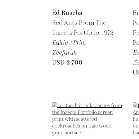
Ed Ruscha
E
Red Ants From The
Pe
Insects Portfolio,
1972
Fr
Editie / Print
Po
Zeefdruk
Ed
USD 3,700
Ze
U