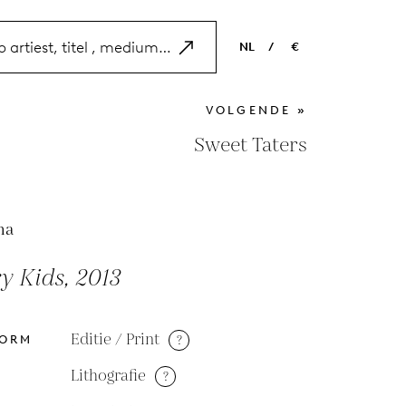
NL
/
€
EN
USD
VOLGENDE »
NL
EUR
Sweet Taters
ES
GBP
FR
ha
DE
y Kids, 2013
Editie / Print
?
VORM
Lithografie
?
M