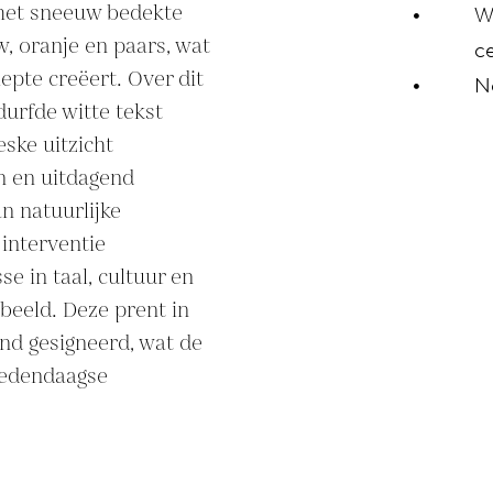
met sneeuw bedekte 
W
w, oranje en paars, wat 
ce
epte creëert. Over dit 
N
durfde witte tekst 
ske uitzicht 
 en uitdagend 
n natuurlijke 
interventie 
e in taal, cultuur en 
beeld. Deze prent in 
nd gesigneerd, wat de 
hedendaagse 