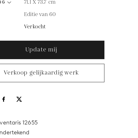
71.1 X 73.7
cm
NG
Editie van 60
Verkocht
Update mij
Verkoop gelijkaardig werk
nventaris 12655
ndertekend