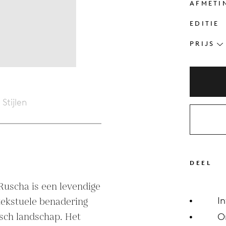
AFMETI
EDITIE
PRIJS
Stijlen
DEEL
Ruscha is een levendige 
I
 tekstuele benadering 
ch landschap. Het 
O