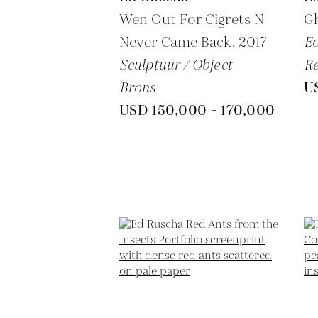
Wen Out For Cigrets N
Gh
Never Came Back,
2017
Ed
Sculptuur / Object
Re
Brons
U
USD 150,000 - 170,000