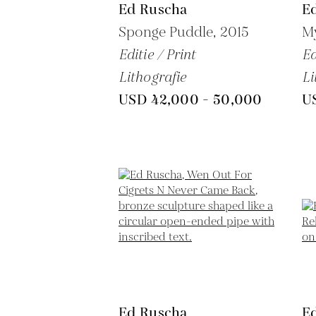
Ed Ruscha
E
Sponge Puddle,
2015
My
Editie / Print
Ed
Lithografie
Li
USD 42,000 - 50,000
U
Ed Ruscha
E