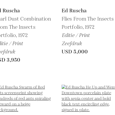
d Ruscha
Ed Ruscha
arl Dust Combination
Flies From The Insects
om The Insects
Portfolio,
1972
rtfolio,
1972
Editie / Print
itie / Print
Zeefdruk
efdruk
USD 5,000
SD 3,950