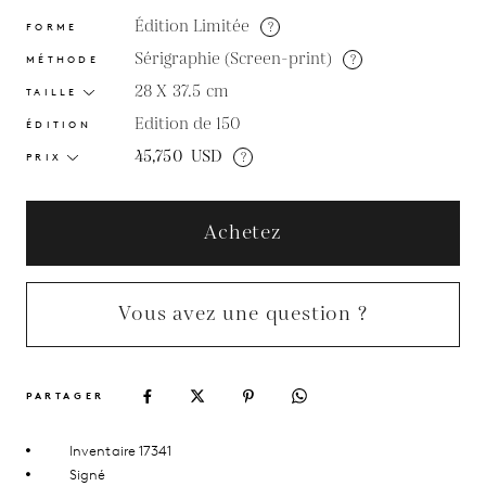
Édition Limitée
?
FORME
Sérigraphie (Screen-print)
?
MÉTHODE
28 X 37.5
cm
TAILLE
Edition de 150
ÉDITION
45,750
USD
?
PRIX
Achetez
Vous avez une question ?
PARTAGER
Inventaire 17341
Signé