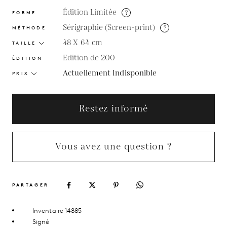
Édition Limitée
?
FORME
Sérigraphie (Screen-print)
?
MÉTHODE
48 X 64
cm
TAILLE
Edition de 200
ÉDITION
Actuellement Indisponible
PRIX
Restez informé
Vous avez une question ?
PARTAGER
Inventaire 14885
Signé