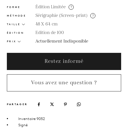
Édition Limitée
?
FORME
Sérigraphie (Screen-print)
?
MÉTHODE
48 X 64
cm
TAILLE
Edition de 100
ÉDITION
Actuellement Indisponible
PRIX
Restez informé
Vous avez une question ?
PARTAGER
Inventaire 9052
Signé