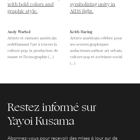
Andy Warhol
Keith Haring
Artiste et cinéaste américain
Artiste américain célèbre pour
redéfinissant l'art à travers la
ses œuvres graphiques
culture pop, la production de
audacieuses mêlant art urbain,
masse et l'iconographie (...)
culture pop et activisme social
(...)
Restez informé sur
Yayoi Kusama
Abonnez-vous pour recevoir des mises à jour sur de