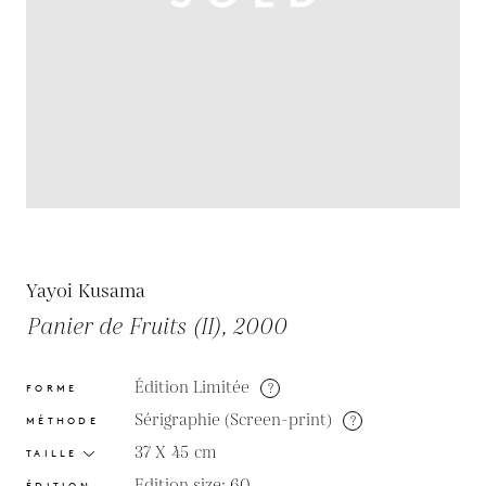
Yayoi Kusama
Panier de Fruits (II), 2000
Édition Limitée
?
FORME
Sérigraphie (Screen-print)
?
MÉTHODE
37 X 45
cm
TAILLE
Edition size: 60
ÉDITION