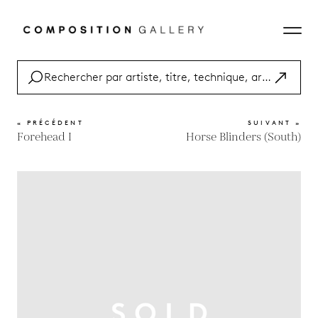
« PRÉCÉDENT
SUIVANT »
Forehead I
Horse Blinders (South)