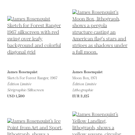
James Rosenquist
James Rosenquist
Sketch For Forest Ranger,
1967
Moon Box,
1971
Édition Limitée
Édition Limitée
Sérigraphie/Silkscreen
Lithographie
USD 1,500
EUR 3,125