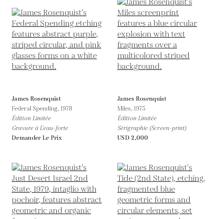
James Rosenquist
James Rosenquist
Federal Spending,
1978
Miles,
1975
Édition Limitée
Édition Limitée
Gravure à L'eau-forte
Sérigraphie (Screen-print)
Demander Le Prix
USD 2,000