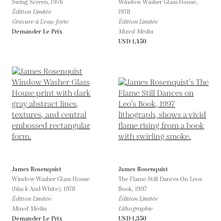
Swing Screen,
1976
Window Washer Glass House,
Édition Limitée
1978
Gravure à L'eau-forte
Édition Limitée
Demander Le Prix
Mixed Média
USD 1,450
James Rosenquist
James Rosenquist
Window Washer Glass House
The Flame Still Dances On Leos
(black And White),
1978
Book,
1997
Édition Limitée
Édition Limitée
Mixed Média
Lithographie
Demander Le Prix
USD 1,350