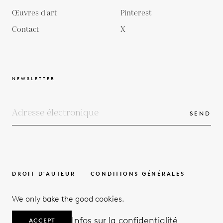
Œuvres d'art
Pinterest
Contact
X
NEWSLETTER
SEND
DROIT D'AUTEUR
CONDITIONS GÉNÉRALES
POLITIQUE DE PROTECTION DE LA VIE PRIVÉE
We only bake the good cookies.
© 2026
Infos sur la confidentialité
ACCEPT