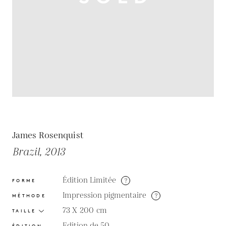
James Rosenquist
Brazil, 2013
Édition Limitée
?
FORME
Impression pigmentaire
?
MÉTHODE
73 X 200
cm
TAILLE
Edition de 50
ÉDITION