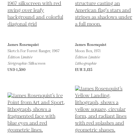
James Rosenquist
James Rosenquist
Sketch For Forest Ranger,
1967
Moon Box,
1971
Édition Limitée
Édition Limitée
Sérigraphie/Silkscreen
Lithographie
USD 1,500
EUR 3,125