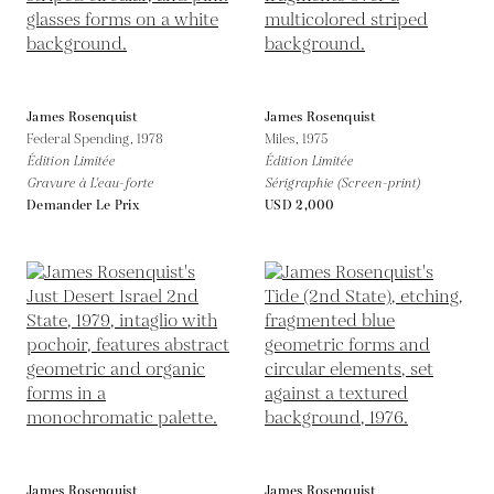
James Rosenquist
James Rosenquist
Federal Spending,
1978
Miles,
1975
Édition Limitée
Édition Limitée
Gravure à L'eau-forte
Sérigraphie (Screen-print)
Demander Le Prix
USD 2,000
James Rosenquist
James Rosenquist