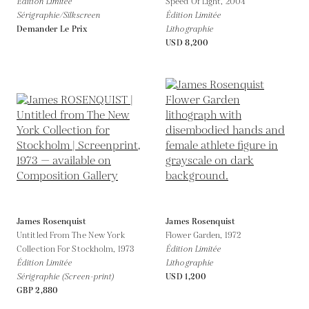
Édition Limitée
Speed Of Light,
2004
Sérigraphie/Silkscreen
Édition Limitée
Demander Le Prix
Lithographie
USD 8,200
James Rosenquist
James Rosenquist
Untitled From The New York
Flower Garden,
1972
Collection For Stockholm,
1973
Édition Limitée
Édition Limitée
Lithographie
Sérigraphie (Screen-print)
USD 1,200
GBP 2,880