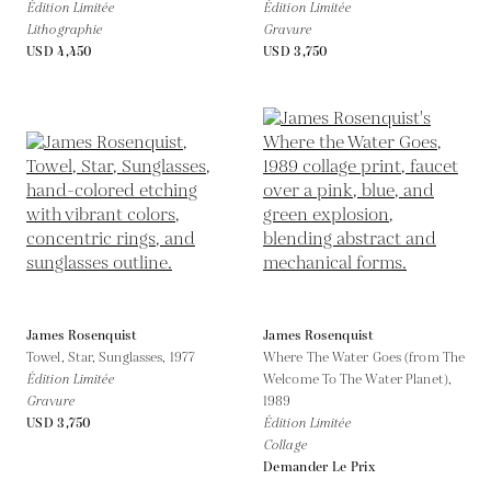
Édition Limitée
Édition Limitée
Lithographie
Gravure
USD 4,450
USD 3,750
James Rosenquist
James Rosenquist
Towel, Star, Sunglasses,
1977
Where The Water Goes (from The
Édition Limitée
Welcome To The Water Planet),
Gravure
1989
USD 3,750
Édition Limitée
Collage
Demander Le Prix