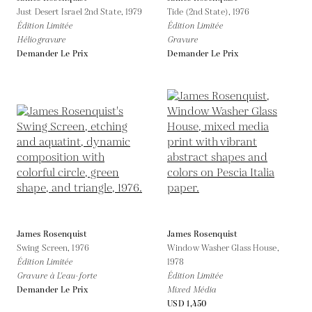
Just Desert Israel 2nd State,
1979
Tide (2nd State),
1976
Édition Limitée
Édition Limitée
Héliogravure
Gravure
Demander Le Prix
Demander Le Prix
James Rosenquist
James Rosenquist
Swing Screen,
1976
Window Washer Glass House,
Édition Limitée
1978
Gravure à L'eau-forte
Édition Limitée
Demander Le Prix
Mixed Média
USD 1,450