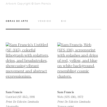
Artwork Copyright © Sam Francis
OBRAS DE ARTE
VENDIDO
BIO
Sam Francis
Sam Francis
Untitled (SF-345),
1991
Web (SFS-136),
1972
Print De Edición Limitada
Print De Edición Limitada
Litografía
Screen-print