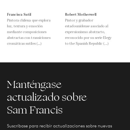
Francisca Sutil
Robert Motherwell
Pintora chilena que explora
Pintor y grabador
luz, textura y emoción
estadounidense asociado al
mediante composiciones
expresionismo abstracto,
abstractas con transiciones
reconocido por su serie Elegy
cromáticas sutiles (...)
to the Spanish Republic (...)
Manténgase
actualizado sobre
Sam Francis
Suscríbase para recibir actualizaciones sobre nuevas