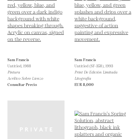
Sam Francis
Sam Francis
Untitled,
1988
Untitled (SF-358),
1993
Pintura
Print De Edición Limitada
Acrílico Sobre Lienzo
Litografía
Consultar Precio
EUR 8,000