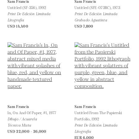
Sam Francis
Sam Francis
Untitled (SF-356),
1992
Untitled (SFE-073RC),
1973
Print De Edición Limitada
Print De Edición Limitada
Litografía
Grabado Aguatinta
USD 14,400
USD 7,800
Sam Francis
Sam Francis
In, On And Of Paper, #1,
1977
Untitled From The Papierski
Dibujo / Acuarela
Portfolio,
1992
Técnica Mixta
Print De Edición Limitada
USD 32,000 - 36,000
Litografía
EUR 6,000