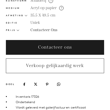
Schilderij
?
KUNSTVORM
Acryl op papier
?
MEDIUM
35.5 X 49.5
cm
AFMETING
Uniek
EDITIE
Contacteer Ons
PRIJS
Contacteer ons
Verkoop gelijkaardig werk
DEEL
Inventaris 17326
Ondertekend
Wordt geleverd met galerijfactuur en certificaat