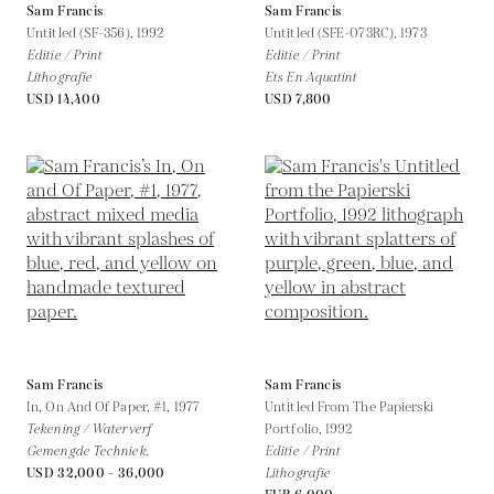
Sam Francis
Sam Francis
Untitled (SF-356),
1992
Untitled (SFE-073RC),
1973
Editie / Print
Editie / Print
Lithografie
Ets En Aquatint
USD 14,400
USD 7,800
Sam Francis
Sam Francis
In, On And Of Paper, #1,
1977
Untitled From The Papierski
Tekening / Waterverf
Portfolio,
1992
Gemengde Techniek.
Editie / Print
USD 32,000 - 36,000
Lithografie