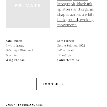
Sam Francis
Sam Francis
Private Listing
Spring Solution,
1972
Tekening / Waterverf
Editie / Print
Gouache
Lithografie
vraag info aan
Contacteer Ons
TOON MEER
VERWANTE KUNSTENAARS