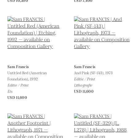
USD 10,500
USD 7,400
Sam Francis
Sam Francis
Untitled Red (American
And Pink (SF-143),
1973
Foundation),
1992
Editie / Print
Editie / Print
Lithografie
Ets
USD 11,600
USD 11,600