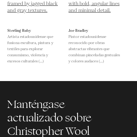
Sterling Ruby
Joe Bradley
Artista estadounidense que
Pintor estadounidense
fusiona escultura, pintura y
reconocido por obras
textiles para explorar
abstractas vibrantes que
consumismo, violencia y
combinan pinceladas gestuales
excesos culturales (...)
y colores audaces (...)
Manténgase
actualizado sobre
Christopher Wool