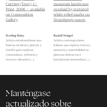
Sterling Ruby
Rudolf Stingel
Artista estadounidense que
Artista contemporáneo
fusiona escultura, pintura y
italiano que explora textura,
textiles para explorar
memoria y materialidad en
consumismo, violencia y
pinturas abstractas e
excesos culturales (...)
instalaciones inmersivas (...)
Manténgase
actualizado sobre