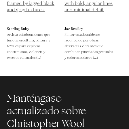
Sterling Ruby
Joe Bradley
Artista estadounidense que
Pintor estadounidense
fusiona escultura, pintura y
reconocido por obras
textiles para explorar
abstractas vibrantes que
consumismo, violencia y
combinan pinceladas gestuales
excesos culturales (...)
y colores audaces (...)
Manténgase
actualizado sobre
Christopher Wool