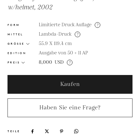
w/helmet, 2002
Limitierte Druck Auflage
?
FORM
Lambda-Druck
?
MITTEL
55.9 X 119.4
cm
GRÖSSE
Ausgabe von 50 + 11 AP
EDITION
8,000
USD
?
PREIS
Kaufen
Haben Sie eine Frage?
TEILE